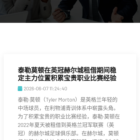
泰勒莫顿在英冠赫尔城租借期间稳
定主力位置积累宝贵职业比赛经验
2026-06-07 11:24:40
泰勒·莫顿（Tyler Morton）是英格兰年轻的
中场球员，在利物浦青训体系中崭露头角。
为了积累宝贵的职业比赛经验，泰勒·莫顿在
2022年夏天被租借到英格兰冠军联赛（英
冠）的赫尔城足球俱乐部。在赫尔城，莫顿