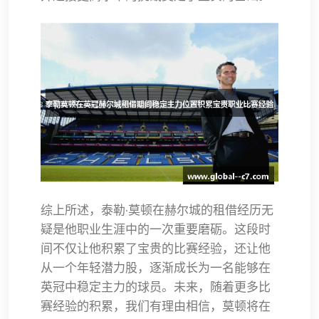
综上所述，泰勒·莫顿在赫尔城的租借经历无
疑是他职业生涯中的一次重要磨砺。这段时
间不仅让他积累了宝贵的比赛经验，还让他
从一个年轻潜力股，逐渐成长为一名能够在
英冠中稳定主力的球员。未来，随着更多比
赛经验的积累，我们有理由相信，莫顿将在