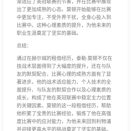
渐适应了英冠联赛的节奏，并在比赛中展现
出了更加成熟的心态。莫顿开始能够在比赛
中更加专注，不受外界干扰，全身心投入到
比赛中。这种心理素质的提升，为他未来的
职业生涯奠定了坚实的基础。
总结：
通过在赫尔城的租借经历，泰勒·莫顿不仅在
技战术层面得到了大幅度的提升，还在与队
友的默契配合、比赛心理的成熟方面有了显
著进步。他的战术适应能力、个人技术的全
面提升、与队友的默契合作以及心理素质的
成长，构成了他在英冠联赛中稳定主力位置
的关键因素。莫顿的这一段租借经历，帮助
他积累了宝贵的比赛经验，锻炼了他在高强
度比赛中的应对能力，为他未来回到利物浦
并迎接更高水平的挑战奠定了坚实的基础。