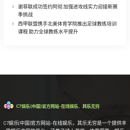
谢菲联成功签约阿彻 加强进攻线实力迎接新赛
季挑战
西甲联盟携手北美体育学院推出足球教练培训
课程 助力全球教练水平提升
C7娱乐(中国)官方网站-在线娱乐，其乐无穷是一个提供丰