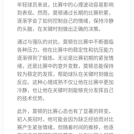
年轻球员来说，比赛中的心理波动容易影响
到表现。然而，莫顿通过长期的比赛积累，
逐渐学会了如何控制自己的情绪，保持冷静
的头脑，在关键时刻做出正确的决策。
通过与强队的对抗，莫顿在比赛中不断面临
各种压力。他在比赛中的稳定性和抗压能力
逐渐得到了锻炼。无论是比赛初期的紧张情
绪，还是比赛中的意外变数，莫顿总能保持
较为稳定的发挥，帮助球队在关键时刻做出
反应。这种心理成熟不仅让他在比赛中更加
冷静，也让他在关键时刻能够充分发挥自己
的技术优势。
此外，莫顿的比赛心态也有了显著的转变。
初入英冠时，他可能会因为缺乏经验而对比
赛产生紧张情绪，但随着时间的推移，他逐