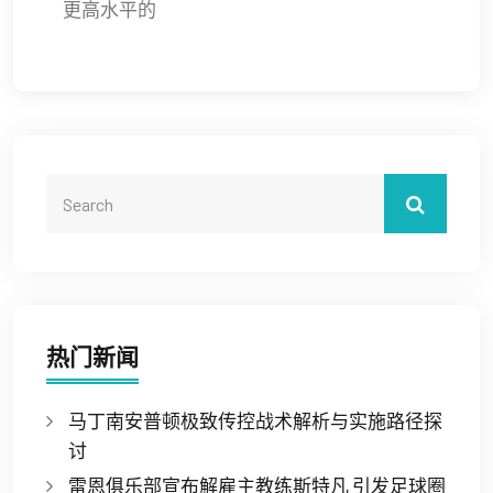
更高水平的
热门新闻
马丁南安普顿极致传控战术解析与实施路径探
讨
雷恩俱乐部宣布解雇主教练斯特凡 引发足球圈