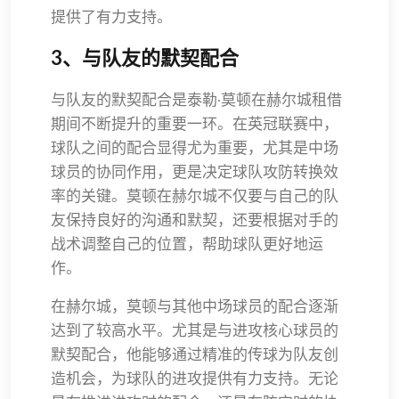
提供了有力支持。
3、与队友的默契配合
与队友的默契配合是泰勒·莫顿在赫尔城租借
期间不断提升的重要一环。在英冠联赛中，
球队之间的配合显得尤为重要，尤其是中场
球员的协同作用，更是决定球队攻防转换效
率的关键。莫顿在赫尔城不仅要与自己的队
友保持良好的沟通和默契，还要根据对手的
战术调整自己的位置，帮助球队更好地运
作。
在赫尔城，莫顿与其他中场球员的配合逐渐
达到了较高水平。尤其是与进攻核心球员的
默契配合，他能够通过精准的传球为队友创
造机会，为球队的进攻提供有力支持。无论