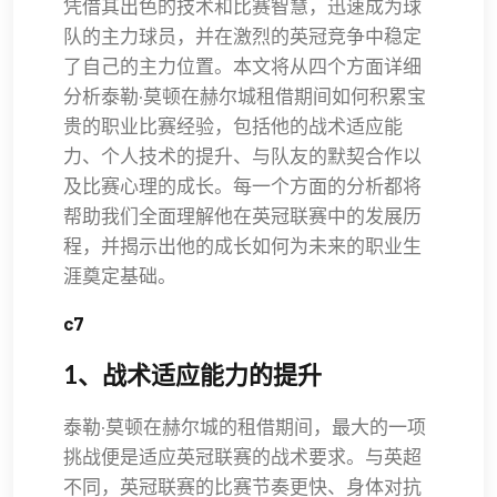
凭借其出色的技术和比赛智慧，迅速成为球
队的主力球员，并在激烈的英冠竞争中稳定
了自己的主力位置。本文将从四个方面详细
分析泰勒·莫顿在赫尔城租借期间如何积累宝
贵的职业比赛经验，包括他的战术适应能
力、个人技术的提升、与队友的默契合作以
及比赛心理的成长。每一个方面的分析都将
帮助我们全面理解他在英冠联赛中的发展历
程，并揭示出他的成长如何为未来的职业生
涯奠定基础。
c7
1、战术适应能力的提升
泰勒·莫顿在赫尔城的租借期间，最大的一项
挑战便是适应英冠联赛的战术要求。与英超
不同，英冠联赛的比赛节奏更快、身体对抗