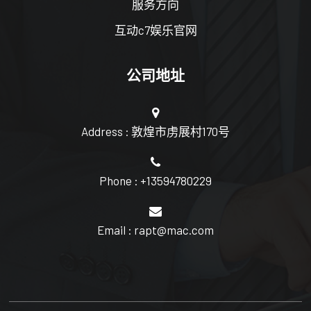
服务方向
互动c7娱乐官网
公司地址
Address : 敦煌市虏展村170号
Phone : +13594780229
Email : rapt@mac.com