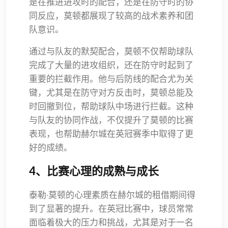
是在推进进攻时的配合，还是在防守时的协
同反应，莫顿都展现了较高的战术素养和团
队意识。
通过与队友的默契配合，莫顿不仅帮助球队
完成了大量的进攻组织，还在防守时起到了
重要的拦截作用。他与后防线的配合尤为关
键，尤其是在防守对方反击时，莫顿总能及
时回撤到位，帮助球队中场进行拦截。这种
与队友的协同作战，不仅提升了莫顿的比赛
表现，也帮助赫尔城在英冠赛季中取得了更
好的成绩。
4、比赛心理的成熟与成长
泰勒·莫顿的心理素质在赫尔城的租借期间得
到了显著的提升。在英冠比赛中，球员常常
面临着极大的压力和挑战，尤其是对于一名