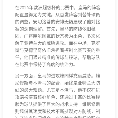
在2024年欧洲超级杯的比赛中，皇马的阵容
配置显得尤为关键。从首发阵容到替补球员
的调整，安切洛蒂的安排无疑展现了他对比
赛的深刻理解。首先，皇马的防线依旧稳
固，门将库尔图瓦的状态极为出色，多次化
解了亚特兰大的威胁进攻。而在中场，克罗
斯与莫德里奇依旧承担着控制比赛节奏的重
任，他们通过精准的传球与控球，帮助球队
在比赛中保持了高度的统治力。
另一方面，皇马的进攻端同样充满威胁。维
尼修斯与本泽马的配合，始终是亚特兰大防
线的最大难题。尤其是本泽马，他不仅在进
攻端扮演着核心角色，还通过丰富的比赛经
验为球队提供了巨大的战术支持。维尼修斯
则凭借其速度和技术不断撕裂对方防线，制