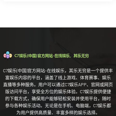
C7娱乐(中国)官方网站-在线娱乐，其乐无穷是一个提供丰
富娱乐内容的平台，涵盖了线上游戏、体育赛事、娱乐
直播等多种服务。用户可以通过C7娱乐APP、官网或网页
版访问平台，享受全方位的娱乐体验。C7娱乐提供便捷
的下载方式，确保用户能够轻松安装并使用平台，随时
参与各种娱乐活动。无论是在手机、电脑端，C7娱乐都
为用户提供高质量、丰富多样的娱乐选择。