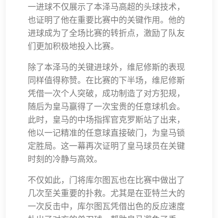
一进球不仅展示了本泽马高超的头球技术，
也证明了他在重要比赛中的关键作用。他的
进球成为了全场比赛的转折点，激励了队友
们更加积极地投入比赛。
除了本泽马的关键进球外，维尼修斯的表现
同样值得称赞。在比赛的下半场，维尼修斯
凭借一次个人突破，成功制造了对方犯规，
随后为皇马赢得了一次宝贵的任意球机会。
此时，皇马的中场指挥官克罗斯站了出来，
他以一记精准的任意球直接破门，为皇马锁
定胜局。这一幕再次证明了皇马球员在关键
时刻的冷静与高效。
不仅如此，门将库尔图瓦也在比赛中做出了
几次至关重要的扑救。尤其是在亚特兰大的
一次反击中，库尔图瓦凭借出色的反应速度