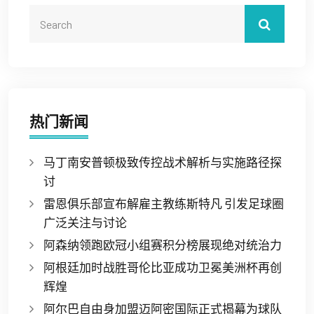
热门新闻
马丁南安普顿极致传控战术解析与实施路径探
讨
雷恩俱乐部宣布解雇主教练斯特凡 引发足球圈
广泛关注与讨论
阿森纳领跑欧冠小组赛积分榜展现绝对统治力
阿根廷加时战胜哥伦比亚成功卫冕美洲杯再创
辉煌
阿尔巴自由身加盟迈阿密国际正式揭幕为球队