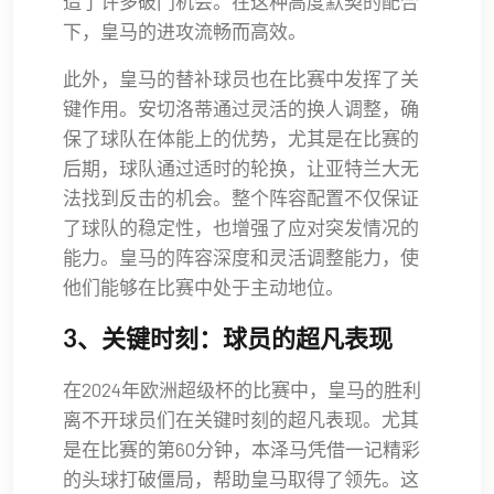
造了许多破门机会。在这种高度默契的配合
下，皇马的进攻流畅而高效。
此外，皇马的替补球员也在比赛中发挥了关
键作用。安切洛蒂通过灵活的换人调整，确
保了球队在体能上的优势，尤其是在比赛的
后期，球队通过适时的轮换，让亚特兰大无
法找到反击的机会。整个阵容配置不仅保证
了球队的稳定性，也增强了应对突发情况的
能力。皇马的阵容深度和灵活调整能力，使
他们能够在比赛中处于主动地位。
3、关键时刻：球员的超凡表现
在2024年欧洲超级杯的比赛中，皇马的胜利
离不开球员们在关键时刻的超凡表现。尤其
是在比赛的第60分钟，本泽马凭借一记精彩
的头球打破僵局，帮助皇马取得了领先。这