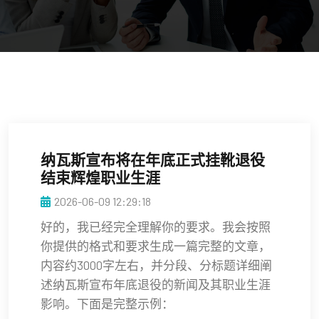
纳瓦斯宣布将在年底正式挂靴退役
结束辉煌职业生涯
2026-06-09 12:29:18
好的，我已经完全理解你的要求。我会按照
你提供的格式和要求生成一篇完整的文章，
内容约3000字左右，并分段、分标题详细阐
述纳瓦斯宣布年底退役的新闻及其职业生涯
影响。下面是完整示例：