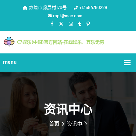
敦煌市虏展村170号
+13594780229
rapt@mac.com
资讯中心
首页
资讯中心