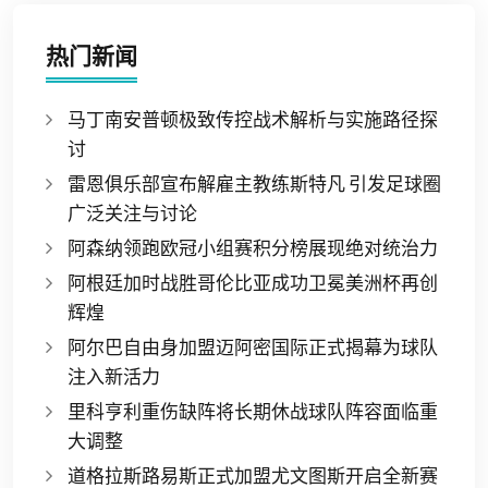
热门新闻
马丁南安普顿极致传控战术解析与实施路径探
讨
雷恩俱乐部宣布解雇主教练斯特凡 引发足球圈
广泛关注与讨论
阿森纳领跑欧冠小组赛积分榜展现绝对统治力
阿根廷加时战胜哥伦比亚成功卫冕美洲杯再创
辉煌
阿尔巴自由身加盟迈阿密国际正式揭幕为球队
注入新活力
里科亨利重伤缺阵将长期休战球队阵容面临重
大调整
道格拉斯路易斯正式加盟尤文图斯开启全新赛