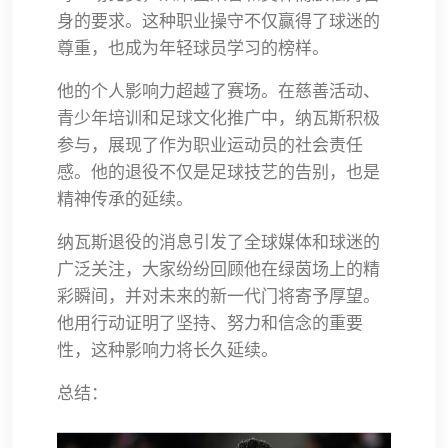
身的要求。这种职业操守不仅赢得了球迷的
尊重，也成为年轻球员学习的榜样。
他的个人影响力超越了赛场。在慈善活动、
青少年培训和足球文化推广中，纳瓦斯积极
参与，展现了作为职业运动员的社会责任
感。他的退役不仅是足球技艺的告别，也是
精神传承的延续。
纳瓦斯退役的消息引发了全球媒体和球迷的
广泛关注，大家纷纷回顾他在绿茵场上的精
彩瞬间，并对未来的新一代门将寄予厚望。
他用行动证明了坚持、努力和信念的重要
性，这种影响力将长久延续。
总结：