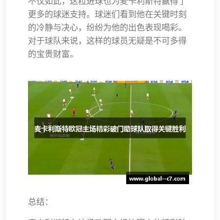
不仅如此，这粒进球也为麦卡利斯特赢得了
更多的球迷支持。球迷们看到他在关键时刻
的冷静与决心，纷纷为他的出色表现喝彩。
对于球队来说，这样的球员无疑是不可多得
的宝贵财富。
总结：