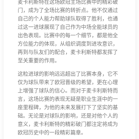
麦卡利斯特在这场欧冠主场比赛中的精彩破
门，成为了全场比赛的转折点。他不仅通过
自己的个人能力帮助球队取得了胜利，也通
过这一进球展现了自己作为中场全能球员的
出色表现。比赛中的每一个细节，都是他全
方位能力的体现，从组织调度到进攻意识，
再到与队友们的配合，麦卡利斯特都发挥了
至关重要的作用。
这粒进球的影响远远超出了比赛本身，它不
仅为球队带来了欧冠晋级的希望，更在心理
上增强了球队的信心。而对于麦卡利斯特而
言，这场比赛的表现无疑是职业生涯中的一
座里程碑，为他的未来发展打下了坚实的基
础。无论是对球队的影响，还是对他个人的
意义，麦卡利斯特的精彩破门都注定将成为
欧冠历史中的一段精彩篇章。