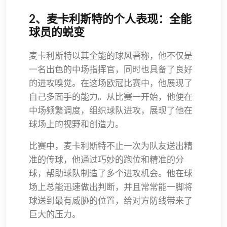
2、麦卡利斯特的个人表现：全能
球员的蜕变
麦卡利斯特以其全能的球风著称，他不仅是
一名出色的中场指挥官，同时也具备了良好
的进攻嗅觉。在这场欧冠比赛中，他展现了
自己多面手的能力。从比赛一开始，他便在
中场频繁调度，组织球队进攻，展现了他在
球场上的视野和创造力。
比赛中，麦卡利斯特不止一次为队友送出精
准的传球，他通过巧妙的跑位和精准的分
球，帮助球队制造了多个进攻机会。他在球
场上总能迅速做出判断，并且常常能一脚将
球送到最有威胁的位置，给对方防线带来了
巨大的压力。