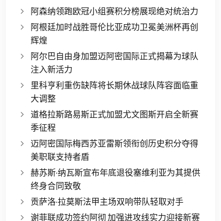
阿森纳领跑欧冠小组赛积分榜展现绝对统治力
阿根廷加时战胜哥伦比亚成功卫冕美洲杯再创
辉煌
阿尔巴自由身加盟迈阿密国际正式揭幕为球队
注入新活力
里科亨利重伤缺阵将长期休战球队阵容面临重
大调整
道格拉斯路易斯正式加盟尤文图斯开启全新赛
季征程
迈阿密国际梅西苏亚雷斯领衔创历史积分夺得
美职联支持者盾
赫苏斯·纳瓦斯宣布年底退役塞维利亚为其提供
终身合同致敬
贡萨洛·拉莫斯法甲主场双响带队轻取对手
谢菲联成功签约阿彻 加强进攻线实力迎接新赛