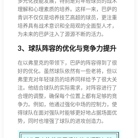
多元化技能发展，特别是对年轻球员的战术
理解和心理素质的培养。这样一来，巴萨的
青训不仅仅是培养技艺高超的球员，更注重
培养具有战术意识和全局观的全面型人才，
为未来的巴萨注入了源源不断的活力。
3、球队阵容的优化与竞争力提升
在以弗里克的带领下，巴萨的阵容得到了很
好的优化。虽然球队依然有一些老将，但以
弗里克对年轻球员的培养同样给予了很大关
注。他结合球队的实际需求，对阵容进行了
合理的调整，确保每个位置上都有足够的竞
争力。例如，他通过强化中场的控制力，使
得球队在面对强队时能够更好地占据场面优
势，同时也增强了球队的进攻创造力。