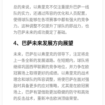
总的来说，以弗里克不仅注重提升巴萨一线
队的实力，还通过阵容的优化和人员配置，
使得球队能够在各项赛事中都有强大的竞争
力。这种调整不仅提升了球队的即战力，也
为巴萨未来的成功奠定了基础。
4、巴萨未来发展方向展望
未来，巴萨在以弗里克的领导下，注定将走
上一条全新的发展道路。在短期内，球队将
继续巩固西甲联赛的竞争地位，并力争在欧
冠赛场上取得更好的成绩。以弗里克的战术
理念和球队的阵容调整，将使巴萨在面对强
敌时具备更多的应对策略，尤其是在欧冠赛
场上，巴萨有望借助更加稳健的防守和高效
的反击战术，重新冲击欧洲顶级荣誉。