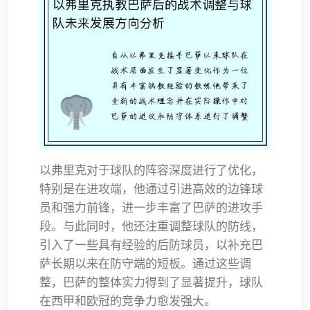
以弗里克对于球队的阵容深度进行了优化，
特别是在进攻端，他通过引进高效的边锋球
员和强力前锋，进一步丰富了巴萨的进攻手
段。与此同时，他还注重调整球队的防线，
引入了一些具有经验的后防球员，以补充巴
萨长期以来在防守端的短板。通过这些调
整，巴萨的整体实力得到了显著提升，球队
在西甲和欧冠的竞争力愈发强大。