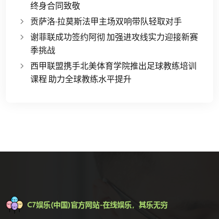
终身合同致敬
贡萨洛·拉莫斯法甲主场双响带队轻取对手
谢菲联成功签约阿彻 加强进攻线实力迎接新赛
季挑战
西甲联盟携手北美体育学院推出足球教练培训
课程 助力全球教练水平提升