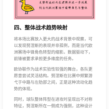
四、整体战术趋势映射
将本场比赛放入更大的战术背景中观察，可
以发现努涅斯的表现并非孤例，而是当代欧
洲赛场中锋角色转型的缩影。数据驱动下，
前锋被要求承担更多维度的任务。
欧协联作为战术实验性较强的舞台，各队更
愿意尝试灵活结构。努涅斯在比赛中频繁游
弋于中路与左肋部之间，正是这种流动化趋
势的体现。
同时，球队整体阵型在进攻时呈现出不对称
特征，努涅斯所在一侧成为强侧，这种设计