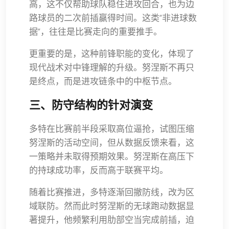
高，这不仅帮助球队稳住进攻回合，也为边
路球员的二次前插赢得时间。这类“非进球数
据”，往往是比赛走向的重要推手。
更重要的是，这种前锋职能的变化，体现了
现代战术对中锋理解的升级。努涅斯不再只
是终点，而是进攻链条中的中枢节点。
三、防守结构的针对演变
多特在比赛前半段采取高位逼抢，试图压缩
努涅斯的活动空间，但从数据反馈来看，这
一策略并未取得预期效果。努涅斯在高压下
的持球成功率，反而高于联赛平均。
随着比赛推进，多特逐渐回撤防线，改为区
域联防。然而此时努涅斯的无球跑动数据显
著提升，他频繁利用肋部空当完成前插，迫