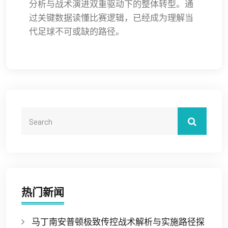
分析与战术演进双重驱动下的整体转型。通
过关键数据读懂比赛逻辑，已经成为理解当
代足球不可或缺的路径。
热门新闻
马丁南安普顿极致传控战术解析与实施路径探