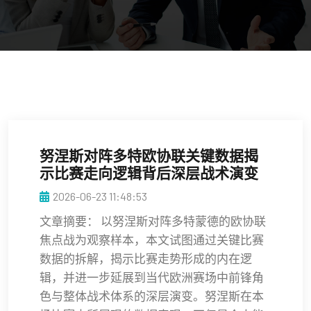
努涅斯对阵多特欧协联关键数据揭
示比赛走向逻辑背后深层战术演变
2026-06-23 11:48:53
文章摘要： 以努涅斯对阵多特蒙德的欧协联
焦点战为观察样本，本文试图通过关键比赛
数据的拆解，揭示比赛走势形成的内在逻
辑，并进一步延展到当代欧洲赛场中前锋角
色与整体战术体系的深层演变。努涅斯在本