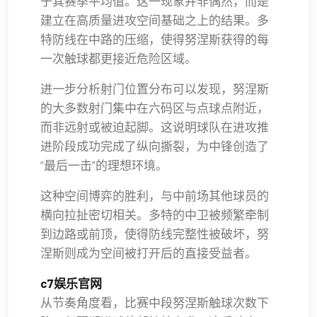
于其赛季平均值。这一现象并非偶然，而是
建立在高质量进攻空间基础之上的结果。多
特防线在中路的压缩，使得努涅斯获得的每
一次触球都更接近危险区域。
进一步分析射门位置分布可以发现，努涅斯
的大多数射门集中在六码区与点球点附近，
而非远射或被迫起脚。这说明球队在进攻推
进阶段成功完成了纵向撕裂，为中锋创造了
“最后一击”的理想环境。
这种空间博弈的胜利，与中前场其他球员的
横向拉扯密切相关。多特的中卫被频繁牵制
到边路或前顶，使得防线完整性被破坏，努
涅斯则成为空间被打开后的直接受益者。
c7娱乐官网
从节奏角度看，比赛中段努涅斯触球次数下