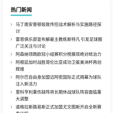
热门新闻
马丁南安普顿极致传控战术解析与实施路径探
讨
雷恩俱乐部宣布解雇主教练斯特凡 引发足球圈
广泛关注与讨论
阿森纳领跑欧冠小组赛积分榜展现绝对统治力
阿根廷加时战胜哥伦比亚成功卫冕美洲杯再创
辉煌
阿尔巴自由身加盟迈阿密国际正式揭幕为球队
注入新活力
里科亨利重伤缺阵将长期休战球队阵容面临重
大调整
道格拉斯路易斯正式加盟尤文图斯开启全新赛