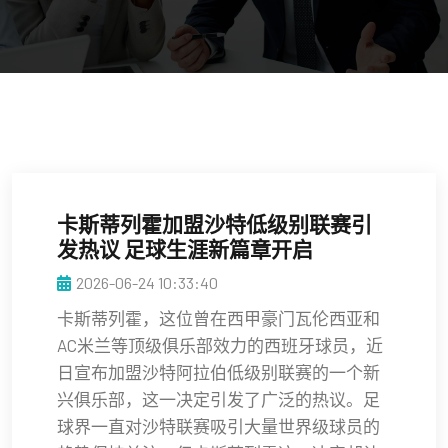
卡斯蒂列霍加盟沙特低级别联赛引
发热议 足球生涯新篇章开启
2026-06-24 10:33:40
卡斯蒂列霍，这位曾在西甲豪门瓦伦西亚和
AC米兰等顶级俱乐部效力的西班牙球员，近
日宣布加盟沙特阿拉伯低级别联赛的一个新
兴俱乐部，这一决定引发了广泛的热议。足
球界一直对沙特联赛吸引大量世界级球员的