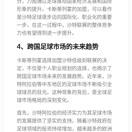
分，力图通过足球推动国家经济发展和国际
形象的提升。卡斯蒂列霍的加盟，可以看作
是沙特足球逐步迈向国际化、职业化的重要
一步。在这一过程中，沙特联赛的整体竞争
力也有望得到进一步提升。
4、跨国足球市场的未来趋势
卡斯蒂列霍选择加盟沙特低级别联赛的决
定，不仅是个人职业规划的选择，也揭示了
跨国足球市场未来的发展趋势。近年来，沙
特阿拉伯等中东地区的足球市场不断吸引全
球球员的目光。这种现象的背后，是全球足
球市场格局的深刻变化。
首先，沙特阿拉伯的经济实力为其足球市场
的发展提供了坚实的支持。随着沙特政府在
足球领域的投资持续增加，越来越多的欧洲