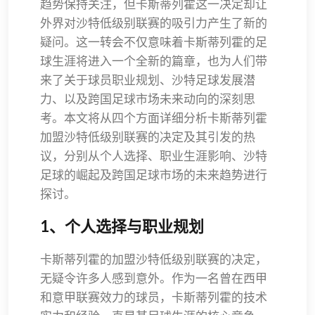
趋势保持关注，但卡斯蒂列霍这一决定却让
外界对沙特低级别联赛的吸引力产生了新的
疑问。这一转会不仅意味着卡斯蒂列霍的足
球生涯将进入一个全新的篇章，也为人们带
来了关于球员职业规划、沙特足球发展潜
力、以及跨国足球市场未来动向的深刻思
考。本文将从四个方面详细分析卡斯蒂列霍
加盟沙特低级别联赛的决定及其引发的热
议，分别从个人选择、职业生涯影响、沙特
足球的崛起及跨国足球市场的未来趋势进行
探讨。
1、个人选择与职业规划
卡斯蒂列霍的加盟沙特低级别联赛的决定，
无疑令许多人感到意外。作为一名曾在西甲
和意甲联赛效力的球员，卡斯蒂列霍的技术