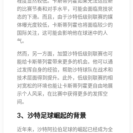
程度显然较低。卡斯蒂列霍如果无法适应新
的比赛节奏和对手水平，可能会面临竞技状
态的下滑。而且，由于沙特低级别联赛的媒
体曝光度较低，卡斯蒂列霍也将面临较少的
国际关注，这可能会影响他在球迷中的人
气。
然而，另一方面，加盟沙特低级别联赛也可
能给卡斯蒂列霍带来更多的机会。他可以通
过发挥自身的经验，帮助沙特球队在战术和
技术层面得到提升。此外，低级别联赛的相
对宽松的环境也能让卡斯蒂列霍更自由地展
示个人风采，在比赛中获得更多的发挥空
间。
3、沙特足球崛起的背景
近年来，沙特阿拉伯足球的崛起已经成为全