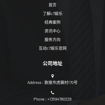
首页
了解c7娱乐
经典案例
资讯中心
服务方向
互动c7娱乐官网
公司地址
Address : 敦煌市虏展村170号
Phone : +13594780229