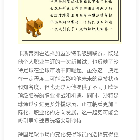
卡斯蒂列霍选择加盟沙特低级别联赛，既是
他个人职业生涯的一次新尝试，也反映了沙
特足球在全球市场中的崛起。虽然这一决定
在一定程度上可能会影响他未来的竞技状态
和知名度，但也无疑为他提供了不同于欧洲
顶级联赛的职业挑战和机遇。同时，沙特足
球通过引进更多外援球员，正在朝着更加国
际化、职业化的方向发展，这一趋势可能会
吸引更多球员选择来到沙特。
跨国足球市场的变化使得球员的选择变得更