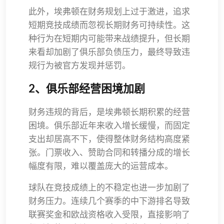
此外，埃弗顿在财务规划上过于激进，追求
短期竞技成绩而忽视长期财务可持续性。这
种行为在短期内可能带来战绩提升，但长期
来看却加剧了俱乐部负债压力，最终导致违
规行为被官方发现并惩罚。
2、俱乐部经营困境加剧
财务违规的背后，是埃弗顿长期积累的经营
困境。俱乐部近年来收入增长缓慢，而固定
支出却居高不下，使得整体财务结构高度紧
张。门票收入、赞助合同和转播分成的增长
幅度有限，难以覆盖庞大的运营成本。
球队在竞技成绩上的不稳定也进一步加剧了
财务压力。连续几个赛季的中下游排名导致
联赛奖金和欧战资格收入受限，直接影响了