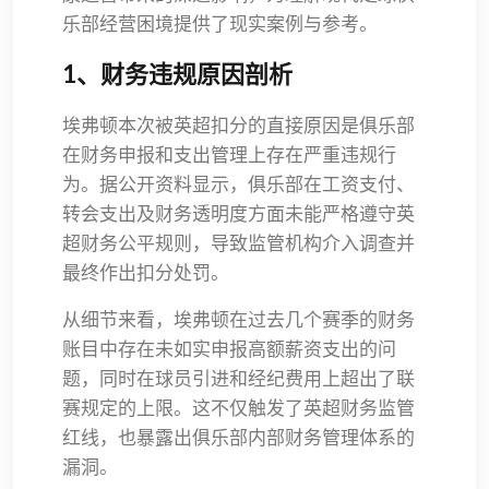
乐部经营困境提供了现实案例与参考。
1、财务违规原因剖析
埃弗顿本次被英超扣分的直接原因是俱乐部
在财务申报和支出管理上存在严重违规行
为。据公开资料显示，俱乐部在工资支付、
转会支出及财务透明度方面未能严格遵守英
超财务公平规则，导致监管机构介入调查并
最终作出扣分处罚。
从细节来看，埃弗顿在过去几个赛季的财务
账目中存在未如实申报高额薪资支出的问
题，同时在球员引进和经纪费用上超出了联
赛规定的上限。这不仅触发了英超财务监管
红线，也暴露出俱乐部内部财务管理体系的
漏洞。