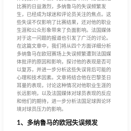
比赛的日益激烈，多纳鲁马的失误频繁发
生，已经成为球迷和评论员关注的焦点。这
些失误不仅影响了比赛结果，还对他的职业
生涯和公众形象带来了负面影响。法国媒体
对于这一问题的报道也引发了广泛的讨论。
在这篇文章中，我们将从四个方面详细分析
多纳鲁马在欧冠赛场上失误频繁遭到法国媒
体批评的原因和影响，探讨他的表现是否可
以复苏，并进一步分析这些失误背后可能的
心理和技术因素。文章将结合他在巴黎圣日
耳曼的表现，讨论这种情况对他职业生涯的
长远影响，以及法国媒体对球员表现的反应
和他们的期待，进一步分析法国足球舆论环
境对球员压力的影响。
1、多纳鲁马的欧冠失误频发