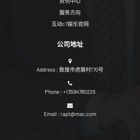
资讯中心
服务方向
互动c7娱乐官网
公司地址
Address : 敦煌市虏展村170号
Phone : +13594780229
Email : rapt@mac.com