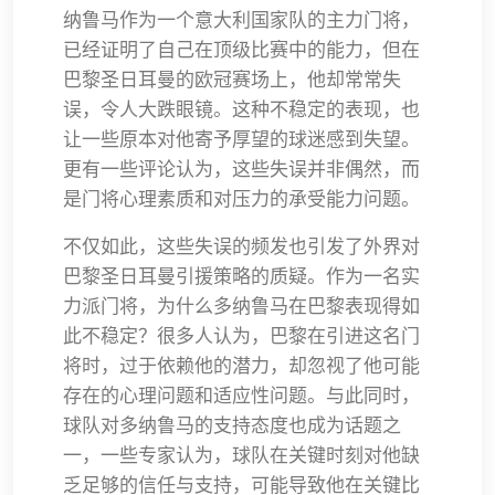
纳鲁马作为一个意大利国家队的主力门将，
已经证明了自己在顶级比赛中的能力，但在
巴黎圣日耳曼的欧冠赛场上，他却常常失
误，令人大跌眼镜。这种不稳定的表现，也
让一些原本对他寄予厚望的球迷感到失望。
更有一些评论认为，这些失误并非偶然，而
是门将心理素质和对压力的承受能力问题。
不仅如此，这些失误的频发也引发了外界对
巴黎圣日耳曼引援策略的质疑。作为一名实
力派门将，为什么多纳鲁马在巴黎表现得如
此不稳定？很多人认为，巴黎在引进这名门
将时，过于依赖他的潜力，却忽视了他可能
存在的心理问题和适应性问题。与此同时，
球队对多纳鲁马的支持态度也成为话题之
一，一些专家认为，球队在关键时刻对他缺
乏足够的信任与支持，可能导致他在关键比