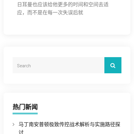
日耳曼也应该给他更多的时间和空间去适
应，而不是在每一次失误后就
热门新闻
马丁南安普顿极致传控战术解析与实施路径探
讨