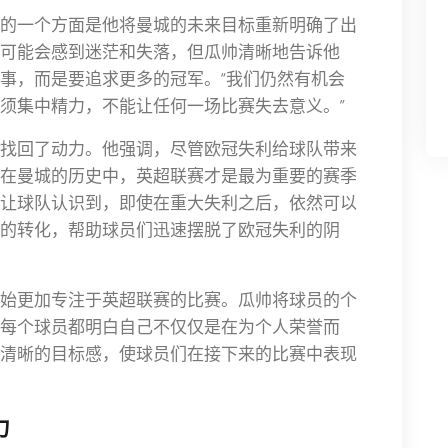
的一个方面是他将曼城的未来目标重新明确了出
可能会感到迷茫和失落，但瓜帅清晰地告诉他
事，而是要追求更多的冠军。“我们仍然有机会
须集中精力，不能让任何一场比赛失去意义。”
找回了动力。他强调，尽管欧冠失利给球队带来
在曼城的历史中，英超联赛才是最为重要的赛季
让球队认识到，即使在重大失利之后，依然可以
的转化，帮助球员们迅速摆脱了欧冠失利的阴
始更加专注于英超联赛的比赛。瓜帅将球员的个
每个球员都明白自己不仅仅是在为个人荣誉而
清晰的目标感，使球员们在接下来的比赛中表现
力