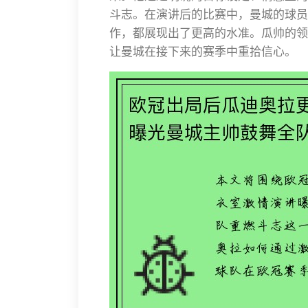
斗志。在演讲后的比赛中，曼城的球员
作，都展现出了更高的水准。瓜帅的领
让曼城在接下来的赛季中重拾信心。