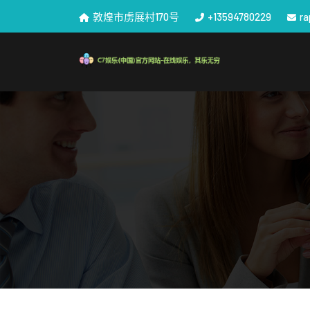
敦煌市虏展村170号
+13594780229
r