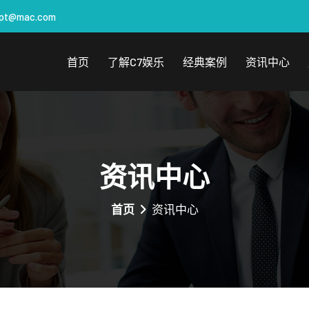
apt@mac.com
首页
了解c7娱乐
经典案例
资讯中心
资讯中心
首页
资讯中心