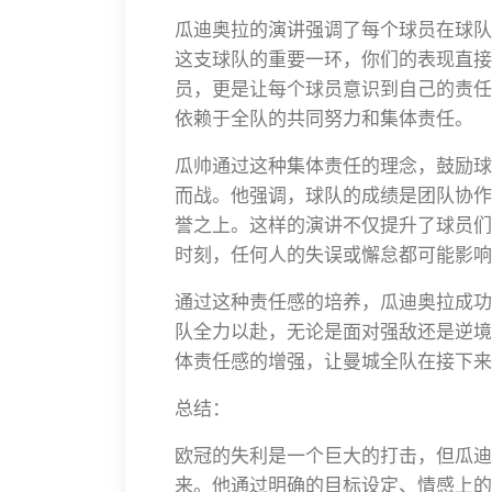
瓜迪奥拉的演讲强调了每个球员在球队
这支球队的重要一环，你们的表现直接
员，更是让每个球员意识到自己的责任
依赖于全队的共同努力和集体责任。
瓜帅通过这种集体责任的理念，鼓励球
而战。他强调，球队的成绩是团队协作
誉之上。这样的演讲不仅提升了球员们
时刻，任何人的失误或懈怠都可能影响
通过这种责任感的培养，瓜迪奥拉成功
队全力以赴，无论是面对强敌还是逆境
体责任感的增强，让曼城全队在接下来
总结：
欧冠的失利是一个巨大的打击，但瓜迪
来。他通过明确的目标设定、情感上的