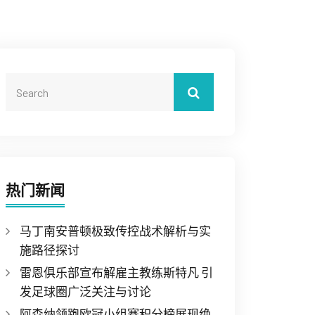
热门新闻
马丁南安普顿极致传控战术解析与实
施路径探讨
雷恩俱乐部宣布解雇主教练斯特凡 引
发足球圈广泛关注与讨论
阿森纳领跑欧冠小组赛积分榜展现绝