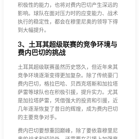
积极性的能力，也将对费内巴切产生深远的
影响。球队在面对压力时的应变能力、战术
执行的稳定性，都会在穆里尼奥的领导下得
到大幅提升。
3、土耳其超级联赛的竞争环境与
费内巴切的挑战
土耳其超级联赛虽然历史悠久，但近年来其
竞争环境逐渐变得更加复杂。除了传统豪门
费内巴切，格拉巴哈、贝西克塔斯和加拉塔
萨雷等球队也在积极引援，提升实力。尤其
是加拉塔萨雷，凭借强大的投资和引援，近
几年逐渐恢复了昔日的辉煌，成为费内巴切
的主要竞争对手。
费内巴切要想重回巅峰，除了要依靠穆里尼
奥的战术和经验外，还需要在引援上加强竞