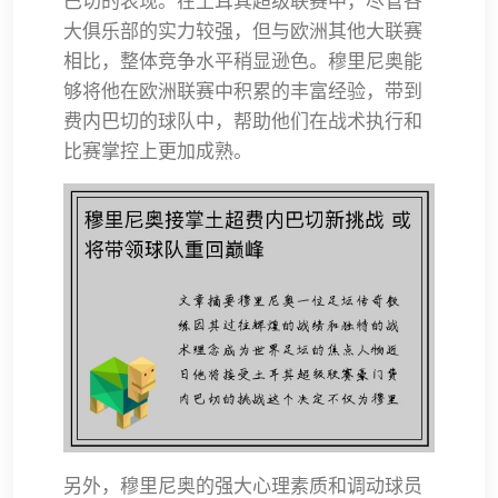
巴切的表现。在土耳其超级联赛中，尽管各
大俱乐部的实力较强，但与欧洲其他大联赛
相比，整体竞争水平稍显逊色。穆里尼奥能
够将他在欧洲联赛中积累的丰富经验，带到
费内巴切的球队中，帮助他们在战术执行和
比赛掌控上更加成熟。
另外，穆里尼奥的强大心理素质和调动球员