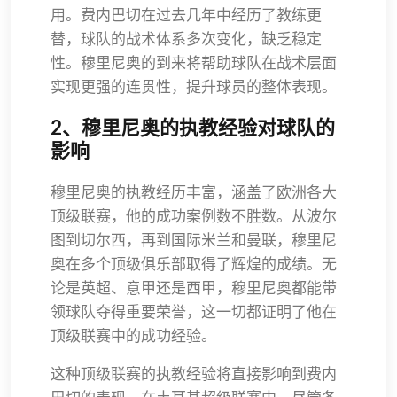
用。费内巴切在过去几年中经历了教练更
替，球队的战术体系多次变化，缺乏稳定
性。穆里尼奥的到来将帮助球队在战术层面
实现更强的连贯性，提升球员的整体表现。
2、穆里尼奥的执教经验对球队的
影响
穆里尼奥的执教经历丰富，涵盖了欧洲各大
顶级联赛，他的成功案例数不胜数。从波尔
图到切尔西，再到国际米兰和曼联，穆里尼
奥在多个顶级俱乐部取得了辉煌的成绩。无
论是英超、意甲还是西甲，穆里尼奥都能带
领球队夺得重要荣誉，这一切都证明了他在
顶级联赛中的成功经验。
这种顶级联赛的执教经验将直接影响到费内