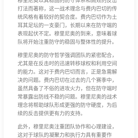
穆里尼奥以其稳固的防守体系和高效的反击
打法而著称，这一战术理念与费内巴切的传
统风格有着较好的契合度。费内巴切作为土
耳其足坛的一支豪门，长期以来在防守端的
表现起伏不定。穆里尼奥的到来，意味着球
队将开始注重防守的稳固与整体性的提升。
穆里尼奥的防守哲学强调团队的紧密配合，
尤其是在反击时的迅速转移球权和利用空间
的能力。这对于费内巴切而言，正是急需解
决的问题。费内巴切在过去的几个赛季中，
虽然具备了不俗的进攻火力，但在防守端时
常暴露出防线不稳的问题。穆里尼奥的战术
理念将帮助球队形成更强的防守硬度，为后
续的反击提供更有力的支持。
此外，穆里尼奥注重团队协作和心理建设，
这对于球队的凝聚力和执行力具有重要作