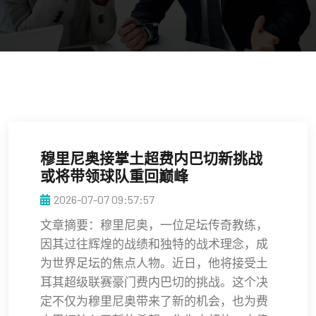
穆里尼奥接掌土超费内巴切新挑战
或将带领球队重回巅峰
2026-07-07 09:57:57
文章摘要：穆里尼奥，一位足坛传奇教练，
因其过往辉煌的战绩和独特的战术理念，成
为世界足坛的焦点人物。近日，他将接受土
耳其超级联赛豪门费内巴切的挑战。这个决
定不仅为穆里尼奥带来了新的机会，也为费