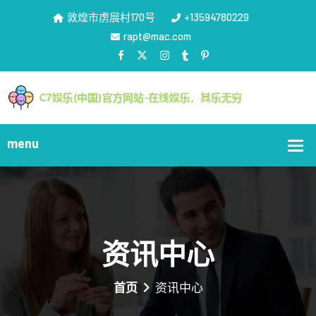
敦煌市虏展村170号
+13594780229
rapt@mac.com
资讯中心
首页
资讯中心