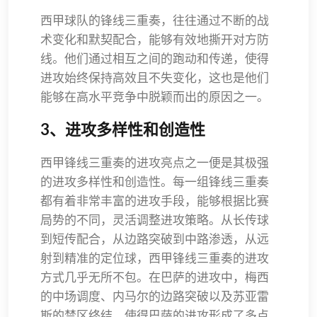
西甲球队的锋线三重奏，往往通过不断的战
术变化和默契配合，能够有效地撕开对方防
线。他们通过相互之间的跑动和传递，使得
进攻始终保持高效且不失变化，这也是他们
能够在高水平竞争中脱颖而出的原因之一。
3、进攻多样性和创造性
西甲锋线三重奏的进攻亮点之一便是其极强
的进攻多样性和创造性。每一组锋线三重奏
都有着非常丰富的进攻手段，能够根据比赛
局势的不同，灵活调整进攻策略。从长传球
到短传配合，从边路突破到中路渗透，从远
射到精准的定位球，西甲锋线三重奏的进攻
方式几乎无所不包。在巴萨的进攻中，梅西
的中场调度、内马尔的边路突破以及苏亚雷
斯的禁区终结，使得巴萨的进攻形成了多点