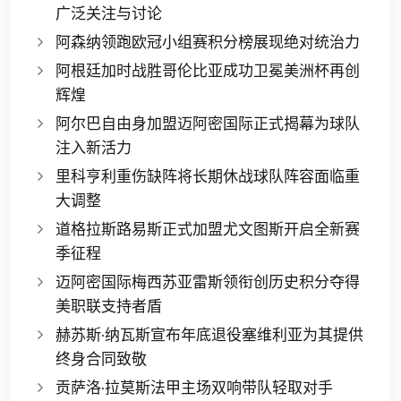
广泛关注与讨论
阿森纳领跑欧冠小组赛积分榜展现绝对统治力
阿根廷加时战胜哥伦比亚成功卫冕美洲杯再创
辉煌
阿尔巴自由身加盟迈阿密国际正式揭幕为球队
注入新活力
里科亨利重伤缺阵将长期休战球队阵容面临重
大调整
道格拉斯路易斯正式加盟尤文图斯开启全新赛
季征程
迈阿密国际梅西苏亚雷斯领衔创历史积分夺得
美职联支持者盾
赫苏斯·纳瓦斯宣布年底退役塞维利亚为其提供
终身合同致敬
贡萨洛·拉莫斯法甲主场双响带队轻取对手