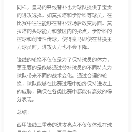
同样，皇马的锋线替补也为球队提供了宝贵
的进攻选择。如莫拉塔和伊斯科等球员，在
比赛中往往能够在替补登场后改变局面。莫
拉塔的头球能力和禁区内的抢点，伊斯科的
控球和创造性传球，使得皇马即使在替换主
力球员时，进攻火力也不会下降。
锋线的轮换不仅仅是为了保持球员的体力，
更重要的是能够通过替补球员的不同特点为
球队带来不同的战术变化。通过合理的轮
换，球队能够在比赛过程中始终保持进攻上
的威胁，确保在各类比赛中都能有高效的得
分表现。
总结：
西甲锋线三重奏的进攻亮点不仅仅体现在球