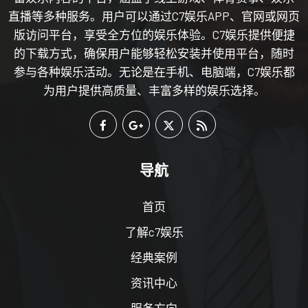
直播等多种服务。用户可以通过C7娱乐APP、官网或网页
版访问平台，享受全方位的娱乐体验。C7娱乐提供便捷
的下载方式，确保用户能够轻松安装并使用平台，随时
参与各种娱乐活动。无论是在手机、电脑端，C7娱乐都
为用户提供高质量、丰富多样的娱乐选择。
导航
首页
了解c7娱乐
经典案例
资讯中心
服务方向