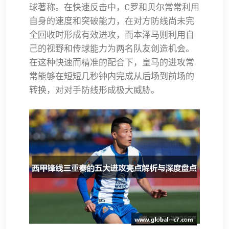
球著称。在快速反击中，C罗和贝尔常常利用
自身的速度和突破能力，在对方防线尚未完
全回收时形成有效进攻，而本泽马则利用自
己的视野和传球能力为两名队友创造机会。
在这种快速而精准的配合下，皇马的进攻常
常能够在短短几秒钟内完成从后场到前场的
转换，对对手防线形成极大威胁。