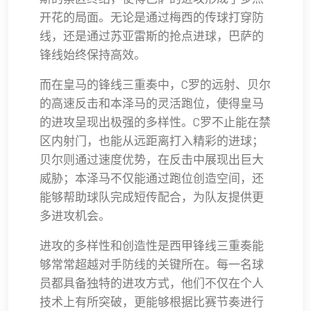
开花的局面。无论是通过梅西的传球打穿防
线，还是通过苏亚雷斯的抢点进球，巴萨的
锋线始终保持高效。
而在皇马的锋线三重奏中，C罗的远射、贝尔
的高速反击和本泽马的灵活跑位，使得皇马
的进攻呈现出极强的多样性。C罗不止能在禁
区内射门，也能从远距离打入精彩的进球；
贝尔则通过速度优势，在反击中展现出巨大
威胁；本泽马不仅能通过跑位创造空间，还
能够帮助球队完成短传配合，为队友提供更
多进攻机会。
进攻的多样性和创造性是西甲锋线三重奏能
够常常超越对手防线的关键所在。每一名球
员都具备独特的进攻方式，他们不仅在个人
技术上有所突破，更能够根据比赛节奏进行