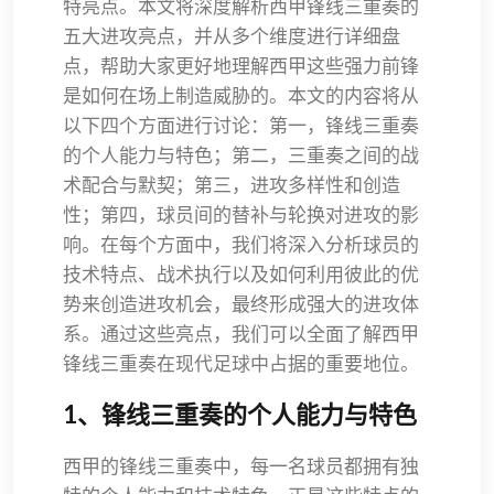
特亮点。本文将深度解析西甲锋线三重奏的
五大进攻亮点，并从多个维度进行详细盘
点，帮助大家更好地理解西甲这些强力前锋
是如何在场上制造威胁的。本文的内容将从
以下四个方面进行讨论：第一，锋线三重奏
的个人能力与特色；第二，三重奏之间的战
术配合与默契；第三，进攻多样性和创造
性；第四，球员间的替补与轮换对进攻的影
响。在每个方面中，我们将深入分析球员的
技术特点、战术执行以及如何利用彼此的优
势来创造进攻机会，最终形成强大的进攻体
系。通过这些亮点，我们可以全面了解西甲
锋线三重奏在现代足球中占据的重要地位。
1、锋线三重奏的个人能力与特色
西甲的锋线三重奏中，每一名球员都拥有独