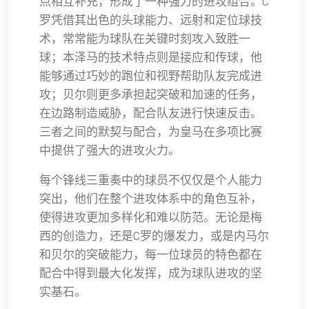
点相互补充，形成了一种强力的进攻组合。C
罗凭借其出色的头球能力、远射和定位球技
术，常常能为球队在关键时刻攻入致胜一
球；本泽马的技术特点则是接应和传球，他
能够通过巧妙的跑位和视野帮助队友完成进
攻；贝尔则更多承担起突破和加速的任务，
在边路制造威胁，配合队友进行快速反击。
三者之间的默契与配合，为皇马在多项比赛
中提供了强大的进攻火力。
每个锋线三重奏中的球员不仅仅是个人能力
突出，他们在整个进攻体系中的角色互补，
使得进攻更加多样化和难以防范。无论是梅
西的创造力，还是C罗的爆发力，或是内马尔
和贝尔的突破能力，每一位球员的特色都在
配合中得到最大化发挥，成为球队进攻的坚
实基石。