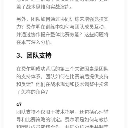
盖了战术思维和实战演练。
另外，团队如何通过协同训练来增强竞技实
力？费尔明在训练中如何与团队成员互动，
并通过协作提升整体比赛效能？这些问题将
在本节深入分析。
3、团队支持
在费尔明成功背后的第三个关键因素是团队
的支持体系。团队如何在比赛前后提供支持
和反馈？他们在战术规划和技术调整中扮演
了怎样的角色？
c7
团队支持不仅限于技术指导，还包括心理辅
导和比赛策略的制定。费尔明是如何与教练
和团队成员密切合作，共同分析对手并制定