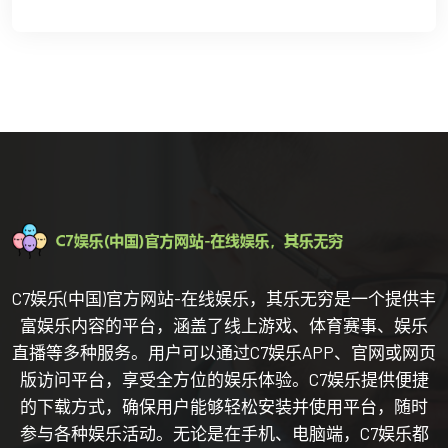
C7娱乐(中国)官方网站-在线娱乐，其乐无穷是一个提供丰
富娱乐内容的平台，涵盖了线上游戏、体育赛事、娱乐
直播等多种服务。用户可以通过C7娱乐APP、官网或网页
版访问平台，享受全方位的娱乐体验。C7娱乐提供便捷
的下载方式，确保用户能够轻松安装并使用平台，随时
参与各种娱乐活动。无论是在手机、电脑端，C7娱乐都