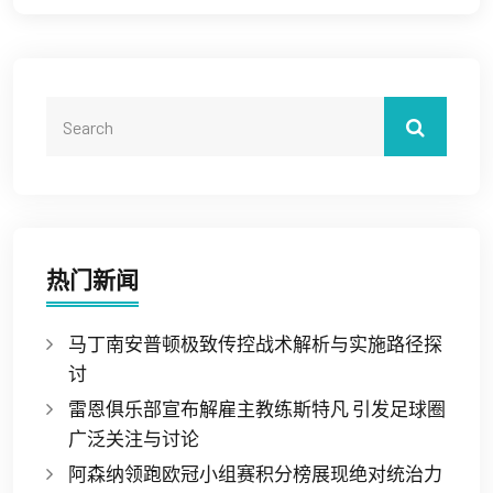
热门新闻
马丁南安普顿极致传控战术解析与实施路径探
讨
雷恩俱乐部宣布解雇主教练斯特凡 引发足球圈
广泛关注与讨论
阿森纳领跑欧冠小组赛积分榜展现绝对统治力