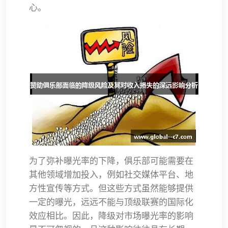
心。
为了弥补曝光率的下降，俱乐部可能需要在
其他领域增加投入，例如社交媒体平台、地
方性宣传等方式。但这些方式虽然能够提供
一定的曝光，远远不能与顶级联赛的国际化
效应相比。因此，降级对市场曝光率的影响