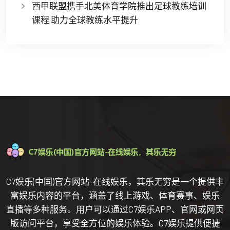
西甲联盟携手北美体育学院推出足球教练培训
课程 助力全球教练水平提升
C7娱乐(中国)官方网站-在线娱乐，其乐无穷是一个提供丰
富娱乐内容的平台，涵盖了线上游戏、体育赛事、娱乐
直播等多种服务。用户可以通过C7娱乐APP、官网或网页
版访问平台，享受全方位的娱乐体验。C7娱乐提供便捷