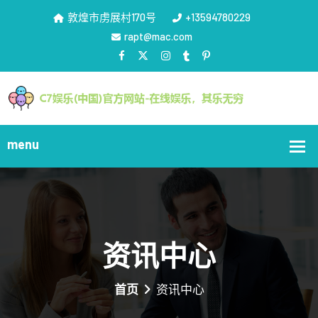
敦煌市虏展村170号
+13594780229
rapt@mac.com
资讯中心
首页
资讯中心