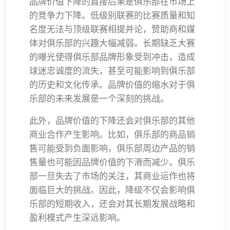
品牌价值下降的直接后果是俱乐部在市场上
的竞争力下降。低级别联赛的比赛质量和知
名度无法与顶级联赛相提并论，赞助商和媒
体对俱乐部的兴趣大幅减弱。长期缺乏大赛
的曝光使得俱乐部品牌形象受到冲击，造成
球迷忠诚度的流失，甚至可能影响到俱乐部
的历史和文化传承。品牌价值的缩水对于俱
乐部的未来发展是一个深刻的挑战。
此外，品牌价值的下降还会对俱乐部的其他
商业合作产生影响。比如，俱乐部的商品销
售可能受到负面影响，俱乐部周边产品的销
售量也可能因品牌价值的下滑而减少。俱乐
部一旦失去了市场的关注，其商业运作也将
面临巨大的挑战。因此，降级不仅会影响俱
乐部的短期收入，还会对其长期发展战略和
盈利模式产生深远影响。