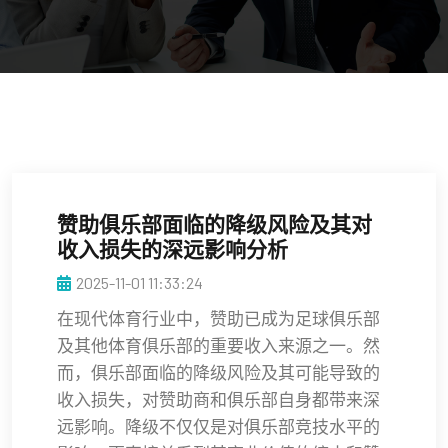
赞助俱乐部面临的降级风险及其对
收入损失的深远影响分析
2025-11-01 11:33:24
在现代体育行业中，赞助已成为足球俱乐部
及其他体育俱乐部的重要收入来源之一。然
而，俱乐部面临的降级风险及其可能导致的
收入损失，对赞助商和俱乐部自身都带来深
远影响。降级不仅仅是对俱乐部竞技水平的