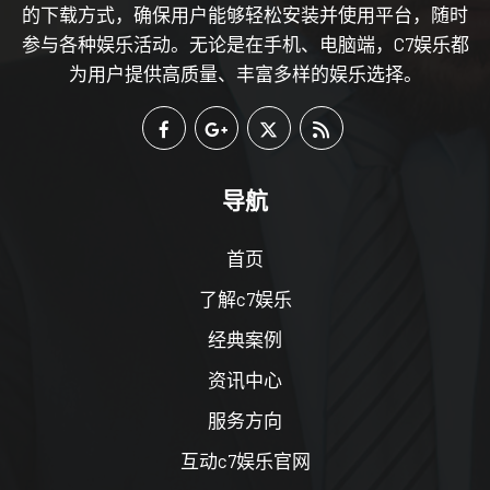
的下载方式，确保用户能够轻松安装并使用平台，随时
参与各种娱乐活动。无论是在手机、电脑端，C7娱乐都
为用户提供高质量、丰富多样的娱乐选择。
导航
首页
了解c7娱乐
经典案例
资讯中心
服务方向
互动c7娱乐官网