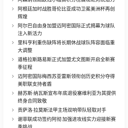
阿根廷加时战胜哥伦比亚成功卫冕美洲杯再创
辉煌
阿尔巴自由身加盟迈阿密国际正式揭幕为球队
注入新活力
里科亨利重伤缺阵将长期休战球队阵容面临重
大调整
道格拉斯路易斯正式加盟尤文图斯开启全新赛
季征程
迈阿密国际梅西苏亚雷斯领衔创历史积分夺得
美职联支持者盾
赫苏斯·纳瓦斯宣布年底退役塞维利亚为其提供
终身合同致敬
贡萨洛·拉莫斯法甲主场双响带队轻取对手
谢菲联成功签约阿彻 加强进攻线实力迎接新赛
季挑战