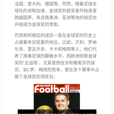
法国、意大利、德国等。然而，随着足球全
球化的进程加速，金球奖的获奖者开始逐渐
跨越国界，来自南美洲、亚洲等地的球员也
开始成为金球奖的常客。
巴西和阿根廷的球员一直在金球奖的历史上
占据着举足轻重的地位。比如，贝利、罗纳
尔多、里瓦尔多、卡卡和梅西等人，他们代
表了南美足球的巅峰水平。而欧洲则是金球
奖的“主战场”，尤其是西班牙和葡萄牙的球
员，如C罗、梅西的竞争，曾在多个赛季中占
据了金球奖的领奖台。