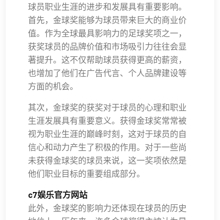
球员职业生涯的进步和发展具有重要影响。
首先，金球奖能够为球员带来巨大的商业价
值。作为全球最具影响力的足球奖项之一，
获奖球员的品牌价值和市场吸引力往往会显
著提升。这不仅帮助球员获得更高的薪资，
也增加了他们在广告代言、个人品牌建设等
方面的机会。
其次，金球奖的获奖对于球员的心理和职业
生涯发展具有重要意义。获得金球奖常常被
视为职业生涯的巅峰时刻，这对于球员的自
信心和动力产生了积极的作用。对于一些尚
未获得金球奖的球员来说，这一奖项依然是
他们职业目标的重要组成部分。
c7娱乐官方网站
此外，金球奖的影响力还体现在球员的历史