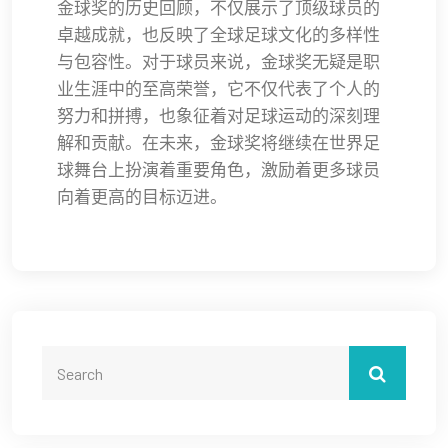
金球奖的历史回顾，不仅展示了顶级球员的
卓越成就，也反映了全球足球文化的多样性
与包容性。对于球员来说，金球奖无疑是职
业生涯中的至高荣誉，它不仅代表了个人的
努力和拼搏，也象征着对足球运动的深刻理
解和贡献。在未来，金球奖将继续在世界足
球舞台上扮演着重要角色，激励着更多球员
向着更高的目标迈进。