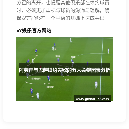
劳霍的离开，也提醒其他俱乐部在续约球员
时，必须更加重视与球员的沟通与理解，确
保双方能够在一个平衡的基础上达成共识。
c7娱乐官方网站