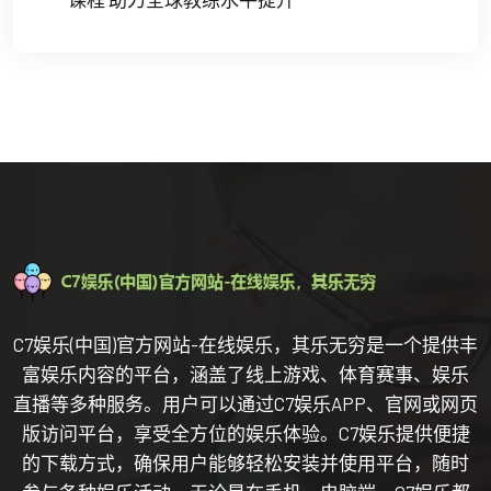
C7娱乐(中国)官方网站-在线娱乐，其乐无穷是一个提供丰
富娱乐内容的平台，涵盖了线上游戏、体育赛事、娱乐
直播等多种服务。用户可以通过C7娱乐APP、官网或网页
版访问平台，享受全方位的娱乐体验。C7娱乐提供便捷
的下载方式，确保用户能够轻松安装并使用平台，随时