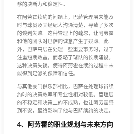
够的决断力和稳定性。
在阿劳霍续约的问题上，巴萨管理层未能及
时与球员及其经纪人沟通清楚，导致了多次
的谈判失败。这种管理上的疏忽，让阿劳霍
和他的团队对巴萨的诚意产生了疑虑。此
外，巴萨高层在处理一些重要事务时，过于
注重短期效益，而忽略了球队的长期建设。
这种决策失误，使得阿劳霍在续约过程中未
能得到足够的保障和信任。
与其他豪门俱乐部相比，巴萨在处理球员续
约时的决策效率和专业性相对较低。管理层
的不稳定和决策上的不成熟，也让阿劳霍感
到不安，最终影响了他与巴萨续约的决定。
4、阿劳霍的职业规划与未来方向