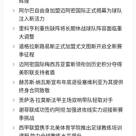
辉煌
阿尔巴自由身加盟迈阿密国际正式揭幕为球队
注入新活力
里科亨利重伤缺阵将长期休战球队阵容面临重
大调整
道格拉斯路易斯正式加盟尤文图斯开启全新赛
季征程
迈阿密国际梅西苏亚雷斯领衔创历史积分夺得
美职联支持者盾
赫苏斯·纳瓦斯宣布年底退役塞维利亚为其提供
终身合同致敬
贡萨洛·拉莫斯法甲主场双响带队轻取对手
谢菲联成功签约阿彻 加强进攻线实力迎接新赛
季挑战
西甲联盟携手北美体育学院推出足球教练培训
课程 助力全球教练水平提升