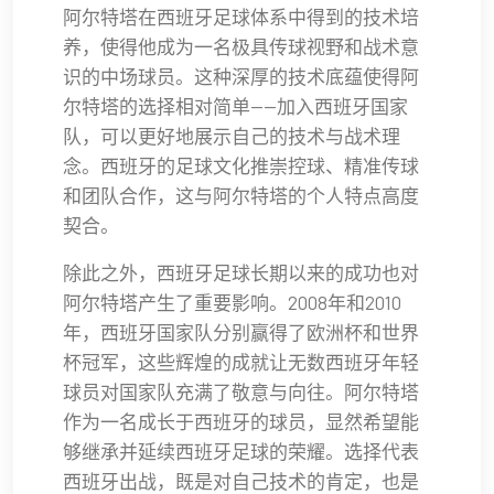
阿尔特塔在西班牙足球体系中得到的技术培
养，使得他成为一名极具传球视野和战术意
识的中场球员。这种深厚的技术底蕴使得阿
尔特塔的选择相对简单——加入西班牙国家
队，可以更好地展示自己的技术与战术理
念。西班牙的足球文化推崇控球、精准传球
和团队合作，这与阿尔特塔的个人特点高度
契合。
除此之外，西班牙足球长期以来的成功也对
阿尔特塔产生了重要影响。2008年和2010
年，西班牙国家队分别赢得了欧洲杯和世界
杯冠军，这些辉煌的成就让无数西班牙年轻
球员对国家队充满了敬意与向往。阿尔特塔
作为一名成长于西班牙的球员，显然希望能
够继承并延续西班牙足球的荣耀。选择代表
西班牙出战，既是对自己技术的肯定，也是