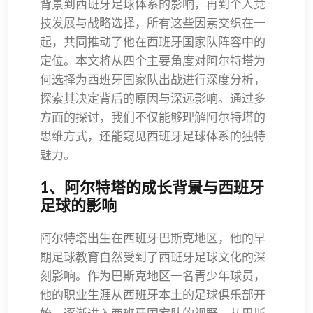
背景到西班牙足球体系的影响，再到个人竞
技发展与战略选择，所有这些因素交织在一
起，共同推动了他在西班牙国家队阵容中的
定位。本文将从四个主要角度对阿尔特塔为
何选择为西班牙国家队出战进行深度分析，
探索其决定背后的原因与深远影响。通过多
方面的探讨，我们不仅能够理解阿尔特塔的
思维方式，还能窥见西班牙足球体系的独特
魅力。
1、阿尔特塔的成长背景与西班牙
足球的影响
阿尔特塔出生在西班牙巴斯克地区，他的早
期足球教育自然受到了西班牙足球文化的深
刻影响。作为巴斯克地区一名青少年球员，
他的职业生涯从西班牙本土的足球俱乐部开