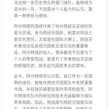
牙这样一支历史悠久的豪门球队，能够成为
其中的一员，不仅是对个人能力的认可，更
是一种责任与使命。
阿尔特塔的选择代表了他对西班牙足球的热
爱与忠诚。身为西班牙国民，他意识到自己
肩负的责任，尤其是在国际大赛上，西班牙
的表现往往会成为国家足球文化的重要象
征。阿尔特塔的加入，意味着他不仅是为了
个人的荣誉而战，更是为了传承西班牙足球
的辉煌历史，肩负起为国家争光的使命。
此外，阿尔特塔也认识到，自己作为一名成
熟的球员，能够在西班牙国家队中发挥重要
作用。年轻球员需要前辈的带领和指导，阿
尔特塔在队内的经验和技术无疑能够为球队
带来帮助。因此，他选择为西班牙国家队效
力，不仅是为了实现自己的梦想，也是在为