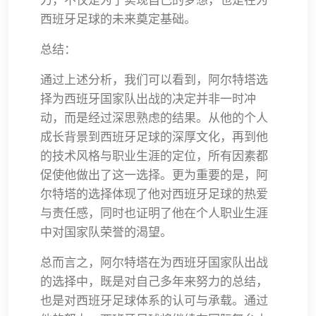
西班牙足球的未来奠定基础。
总结：
通过上述分析，我们可以看到，阿尔特塔选
择为西班牙国家队出战的决定并非一时冲
动，而是经过深思熟虑的结果。从他的个人
成长背景到西班牙足球的深厚文化，再到他
的技术风格与职业生涯的定位，所有因素都
促使他做出了这一选择。更为重要的是，阿
尔特塔的选择体现了他对西班牙足球的热爱
与责任感，同时也证明了他在个人职业生涯
中对国家队荣誉的渴望。
总而言之，阿尔特塔在为西班牙国家队出战
的选择中，既是对自己多年来努力的总结，
也是对西班牙足球体系的认可与承载。通过