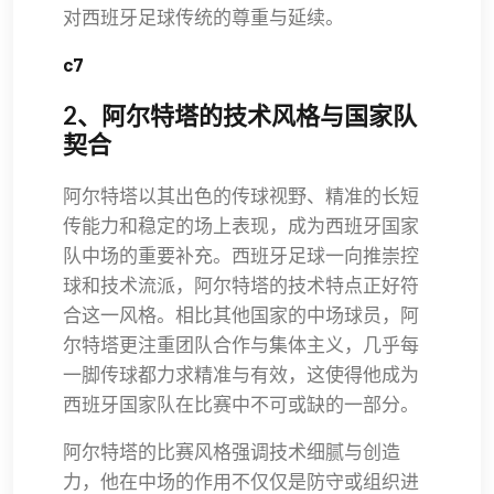
对西班牙足球传统的尊重与延续。
c7
2、阿尔特塔的技术风格与国家队
契合
阿尔特塔以其出色的传球视野、精准的长短
传能力和稳定的场上表现，成为西班牙国家
队中场的重要补充。西班牙足球一向推崇控
球和技术流派，阿尔特塔的技术特点正好符
合这一风格。相比其他国家的中场球员，阿
尔特塔更注重团队合作与集体主义，几乎每
一脚传球都力求精准与有效，这使得他成为
西班牙国家队在比赛中不可或缺的一部分。
阿尔特塔的比赛风格强调技术细腻与创造
力，他在中场的作用不仅仅是防守或组织进