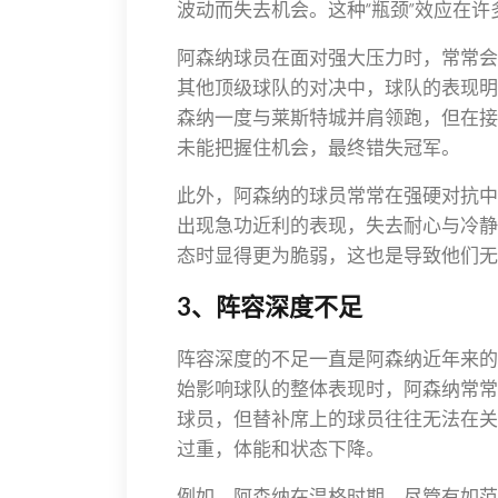
波动而失去机会。这种“瓶颈”效应在
阿森纳球员在面对强大压力时，常常会
其他顶级球队的对决中，球队的表现明显受
森纳一度与莱斯特城并肩领跑，但在接
未能把握住机会，最终错失冠军。
此外，阿森纳的球员常常在强硬对抗中
出现急功近利的表现，失去耐心与冷静
态时显得更为脆弱，这也是导致他们无
3、阵容深度不足
阵容深度的不足一直是阿森纳近年来的
始影响球队的整体表现时，阿森纳常常
球员，但替补席上的球员往往无法在关
过重，体能和状态下降。
例如，阿森纳在温格时期，尽管有如范