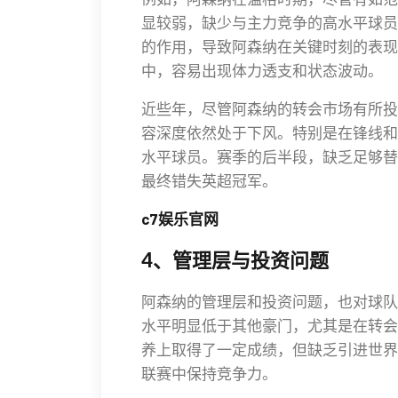
显较弱，缺少与主力竞争的高水平球员
的作用，导致阿森纳在关键时刻的表现
中，容易出现体力透支和状态波动。
近些年，尽管阿森纳的转会市场有所投
容深度依然处于下风。特别是在锋线和
水平球员。赛季的后半段，缺乏足够替
最终错失英超冠军。
c7娱乐官网
4、管理层与投资问题
阿森纳的管理层和投资问题，也对球队
水平明显低于其他豪门，尤其是在转会
养上取得了一定成绩，但缺乏引进世界
联赛中保持竞争力。