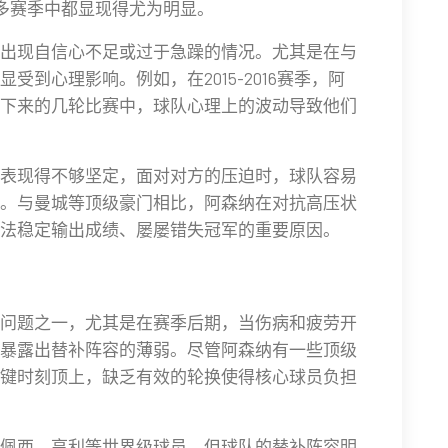
许多赛季中都显现得尤为明显。
出现自信心不足或过于急躁的情况。尤其是在与
到心理影响。例如，在2015-2016赛季，阿
下来的几轮比赛中，球队心理上的波动导致他们
表现得不够坚定，面对对方的压迫时，球队容易
。与曼城等顶级豪门相比，阿森纳在对抗高压状
法稳定输出成绩、屡屡错失冠军的重要原因。
问题之一，尤其是在赛季后期，当伤病和疲劳开
暴露出替补阵容的薄弱。尽管阿森纳有一些顶级
键时刻顶上，缺乏有效的轮换使得核心球员负担
佩西、亨利等世界级球员，但球队的替补阵容明