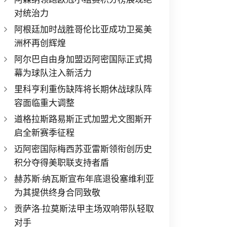
对统治力
阿根廷加时战胜哥伦比亚成功卫冕美
洲杯再创辉煌
阿尔巴自由身加盟迈阿密国际正式揭
幕为球队注入新活力
里科亨利重伤缺阵将长期休战球队阵
容面临重大调整
道格拉斯路易斯正式加盟尤文图斯开
启全新赛季征程
迈阿密国际梅西苏亚雷斯领衔创历史
积分夺得美职联支持者盾
赫苏斯·纳瓦斯宣布年底退役塞维利亚
为其提供终身合同致敬
贡萨洛·拉莫斯法甲主场双响带队轻取
对手