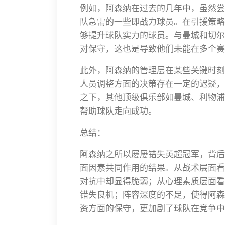
例如，阿森纳在过去的几年中，虽然尝
队急需的一些即战力球员。在引援策略
够提升球队实力的球员。与曼城和切尔
对保守，这也是导致他们未能在多个赛
此外，阿森纳的管理层在某些关键时刻
人员调整方面的决策存在一定的迟疑，
之下，其他顶级俱乐部如曼城、利物浦
帮助球队走向成功。
总结：
阿森纳之所以屡屡错失英超冠军，背后
面因素共同作用的结果。从战术层面看
对抗中却显得脆弱；从心理素质层面看
错失良机；阵容深度的不足，使得阿森
资方面的保守，更加剧了球队在竞争中