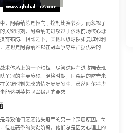
中，阿森纳总是倾向于控制比赛节奏，而忽视了
的关键时刻，阿森纳的进攻过于依赖前场核心球
提前布防。相比之下，其他顶级球队如曼城和利
，这也是阿森纳难以在冠军争夺中占据优势的一
战术体系上的一个短板。尽管球队在进攻端表现
队争冠的主要障碍。温格时期，阿森纳的防守未
在关键时刻失球的情况屡屡发生。虽然阿尔特塔
未能达到英超冠军级别的要求。
题
是导致他们屡屡错失冠军的另一个深层原因。每
，但在赛季的关键阶段，他们总是因为心理上的