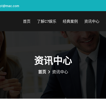
apt@mac.com
首页
了解c7娱乐
经典案例
资讯中心
资讯中心
首页
资讯中心