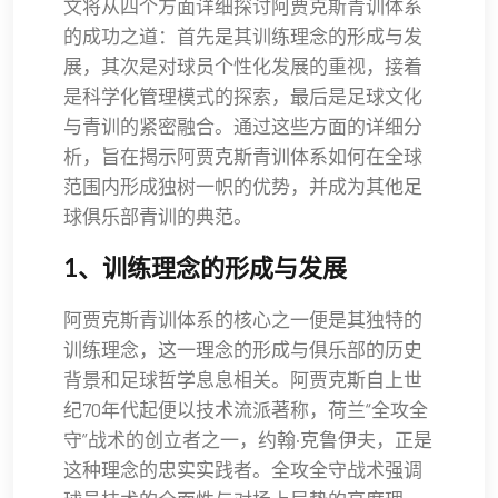
文将从四个方面详细探讨阿贾克斯青训体系
的成功之道：首先是其训练理念的形成与发
展，其次是对球员个性化发展的重视，接着
是科学化管理模式的探索，最后是足球文化
与青训的紧密融合。通过这些方面的详细分
析，旨在揭示阿贾克斯青训体系如何在全球
范围内形成独树一帜的优势，并成为其他足
球俱乐部青训的典范。
1、训练理念的形成与发展
阿贾克斯青训体系的核心之一便是其独特的
训练理念，这一理念的形成与俱乐部的历史
背景和足球哲学息息相关。阿贾克斯自上世
纪70年代起便以技术流派著称，荷兰“全攻全
守”战术的创立者之一，约翰·克鲁伊夫，正是
这种理念的忠实实践者。全攻全守战术强调