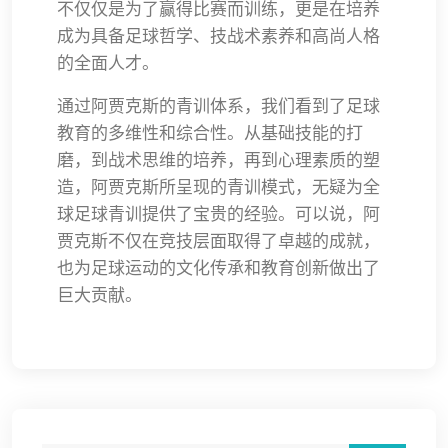
不仅仅是为了赢得比赛而训练，更是在培养
成为具备足球哲学、技战术素养和高尚人格
的全面人才。
通过阿贾克斯的青训体系，我们看到了足球
教育的多维性和综合性。从基础技能的打
磨，到战术思维的培养，再到心理素质的塑
造，阿贾克斯所呈现的青训模式，无疑为全
球足球青训提供了宝贵的经验。可以说，阿
贾克斯不仅在竞技层面取得了卓越的成就，
也为足球运动的文化传承和教育创新做出了
巨大贡献。