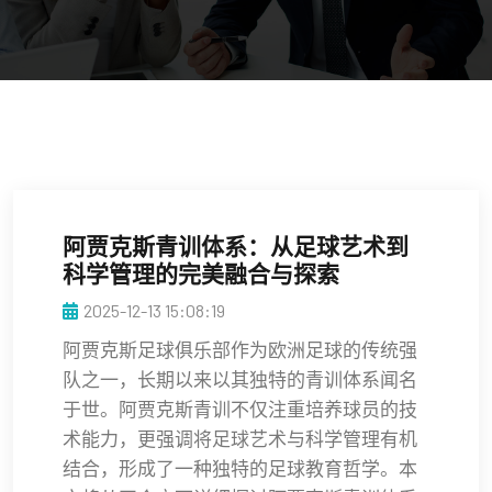
阿贾克斯青训体系：从足球艺术到
科学管理的完美融合与探索
2025-12-13 15:08:19
阿贾克斯足球俱乐部作为欧洲足球的传统强
队之一，长期以来以其独特的青训体系闻名
于世。阿贾克斯青训不仅注重培养球员的技
术能力，更强调将足球艺术与科学管理有机
结合，形成了一种独特的足球教育哲学。本