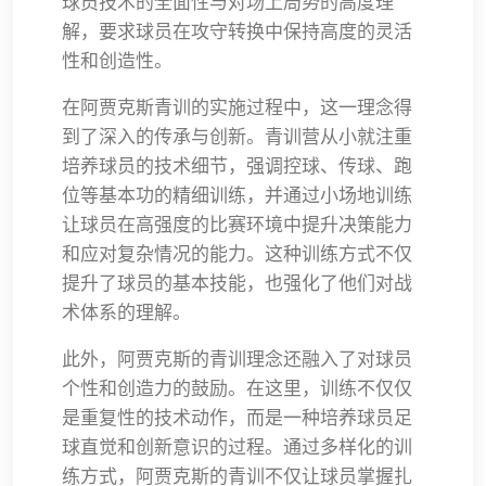
球员技术的全面性与对场上局势的高度理
解，要求球员在攻守转换中保持高度的灵活
性和创造性。
在阿贾克斯青训的实施过程中，这一理念得
到了深入的传承与创新。青训营从小就注重
培养球员的技术细节，强调控球、传球、跑
位等基本功的精细训练，并通过小场地训练
让球员在高强度的比赛环境中提升决策能力
和应对复杂情况的能力。这种训练方式不仅
提升了球员的基本技能，也强化了他们对战
术体系的理解。
此外，阿贾克斯的青训理念还融入了对球员
个性和创造力的鼓励。在这里，训练不仅仅
是重复性的技术动作，而是一种培养球员足
球直觉和创新意识的过程。通过多样化的训
练方式，阿贾克斯的青训不仅让球员掌握扎