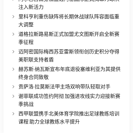
注入新活力
里科亨利重伤缺阵将长期休战球队阵容面临重
大调整
道格拉斯路易斯正式加盟尤文图斯开启全新赛
季征程
迈阿密国际梅西苏亚雷斯领衔创历史积分夺得
美职联支持者盾
赫苏斯·纳瓦斯宣布年底退役塞维利亚为其提供
终身合同致敬
贡萨洛·拉莫斯法甲主场双响带队轻取对手
谢菲联成功签约阿彻 加强进攻线实力迎接新赛
季挑战
西甲联盟携手北美体育学院推出足球教练培训
课程 助力全球教练水平提升