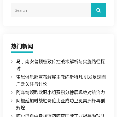
热门新闻
马丁南安普顿极致传控战术解析与实施路径探
讨
雷恩俱乐部宣布解雇主教练斯特凡 引发足球圈
广泛关注与讨论
阿森纳领跑欧冠小组赛积分榜展现绝对统治力
阿根廷加时战胜哥伦比亚成功卫冕美洲杯再创
辉煌
阿尔巴自由身加盟迈阿密国际正式揭幕为球队