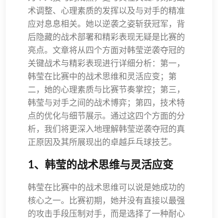
术调整、心理素质的发挥以及与对手的精准
应对息息相关。她以逆袭之姿斩获冠军，背
后隐藏的战术部署和精彩表现无疑是比赛的
亮点。文章将从四个方面对韩莹逆袭夺冠的
关键战术与精彩表现进行详细分析：第一，
韩莹在比赛中的战术思维和灵活应变；第
二，她的心理素质与比赛节奏掌控；第三，
韩莹与对手之间的战术博弈；第四，技术特
点的优化与细节展示。通过这四个方面的分
析，我们将更深入地理解韩莹逆袭夺冠的真
正原因及其所展现出的卓越乒乓球技艺。
1、韩莹的战术思维与灵活应变
韩莹在比赛中的战术思维可以说是她成功的
核心之一。比赛初期，她并没有直接以最强
的攻击手段压制对手，而是选择了一种耐心