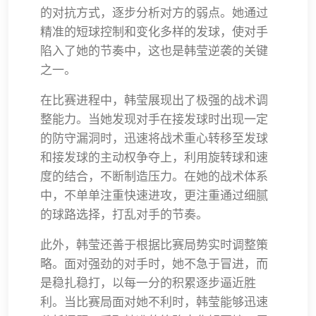
的对抗方式，逐步分析对方的弱点。她通过
精准的短球控制和变化多样的发球，使对手
陷入了她的节奏中，这也是韩莹逆袭的关键
之一。
在比赛进程中，韩莹展现出了极强的战术调
整能力。当她发现对手在接发球时出现一定
的防守漏洞时，迅速将战术重心转移至发球
和接发球的主动权争夺上，利用旋转球和速
度的结合，不断制造压力。在她的战术体系
中，不单单注重快速进攻，更注重通过细腻
的球路选择，打乱对手的节奏。
此外，韩莹还善于根据比赛局势实时调整策
略。面对强劲的对手时，她不急于冒进，而
是稳扎稳打，以每一分的积累逐步逼近胜
利。当比赛局面对她不利时，韩莹能够迅速