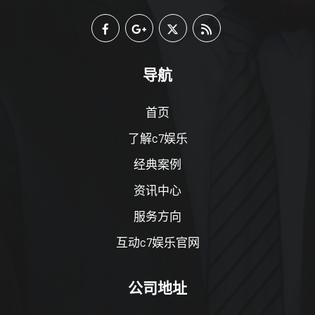
导航
首页
了解c7娱乐
经典案例
资讯中心
服务方向
互动c7娱乐官网
公司地址