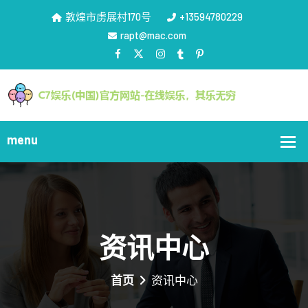
敦煌市虏展村170号
+13594780229
rapt@mac.com
资讯中心
首页
资讯中心