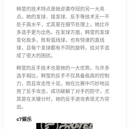
韩莹的技术特点是她逆袭夺冠的另一大亮
点。她的发球、接发球、反手等技术无一不
处于高水平，尤其是在细节处理上，她比许
多选手更为出色。在发球方面，韩莹的发球
变化极多，既有弧线球，也有快速的直线
球，且每个发球都有不同的旋转，给对手造
成了很大的困扰。
韩莹的反手技术也是她的一大优势。与许多
选手相比，韩莹的反手不仅具备极高的控制
力，而且攻击性十足。她在比赛中巧妙地运
用了反手攻击，成功破解了对手的防守，尤
其是在关键分时，她的反手进攻表现尤为突
出。
c7娱乐