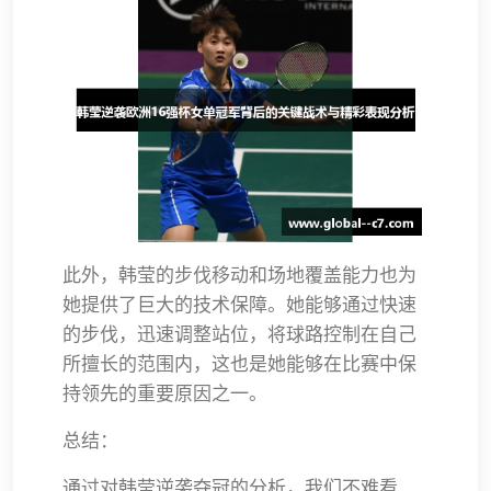
此外，韩莹的步伐移动和场地覆盖能力也为
她提供了巨大的技术保障。她能够通过快速
的步伐，迅速调整站位，将球路控制在自己
所擅长的范围内，这也是她能够在比赛中保
持领先的重要原因之一。
总结：
通过对韩莹逆袭夺冠的分析，我们不难看