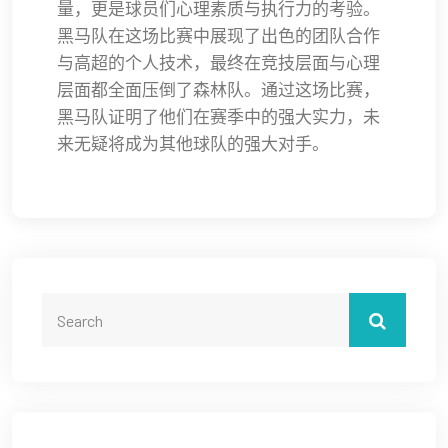
量，更是球员们心理素质与执行力的考验。
黑马队在这场比赛中展现了出色的团队合作
与高超的个人技术，最终在竞技层面与心理
层面都全面压倒了森林队。通过这场比赛，
黑马队证明了他们在赛季中的强大实力，未
来无疑将成为其他球队的强大对手。