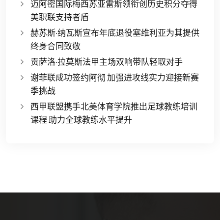
迈阿密国际梅西苏亚雷斯领衔创历史积分夺得
美职联支持者盾
赫苏斯·纳瓦斯宣布年底退役塞维利亚为其提供
终身合同致敬
贡萨洛·拉莫斯法甲主场双响带队轻取对手
谢菲联成功签约阿彻 加强进攻线实力迎接新赛
季挑战
西甲联盟携手北美体育学院推出足球教练培训
课程 助力全球教练水平提升