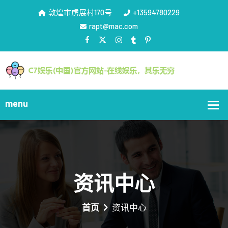
敦煌市虏展村170号
+13594780229
rapt@mac.com
资讯中心
首页
资讯中心