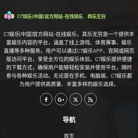
C7娱乐(中国)官方网站-在线娱乐，其乐无穷是一个提供丰
富娱乐内容的平台，涵盖了线上游戏、体育赛事、娱乐
直播等多种服务。用户可以通过C7娱乐APP、官网或网页
版访问平台，享受全方位的娱乐体验。C7娱乐提供便捷
的下载方式，确保用户能够轻松安装并使用平台，随时
参与各种娱乐活动。无论是在手机、电脑端，C7娱乐都
为用户提供高质量、丰富多样的娱乐选择。
导航
首页