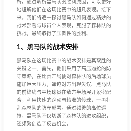
析。通过解析黑马队的胜利原因，可以更好
地理解他们在这场比赛中的超凡表现。接下
来，我们将逐一探讨黑马队如何通过精妙的
战术部署与球员个人表现，克服了森林队的
挑战，最终取得了压倒性的胜利。
1、黑马队的战术安排
黑马队在这场比赛中的战术安排是其取胜的
关键之一。首先，他们采用了高压逼抢的防
守策略，在比赛开局便对森林队的后场球员
施加巨大压力，逼迫对方出现失误。黑马队
的前锋线与中场球员在敌方半场展开紧密配
合，利用快速的跑动与精准的传球，一再打
乱森林队的防守部署。通过频繁的高位逼
抢，黑马队不仅切断了森林队的进攻组织，
还频繁创造了反击机会。