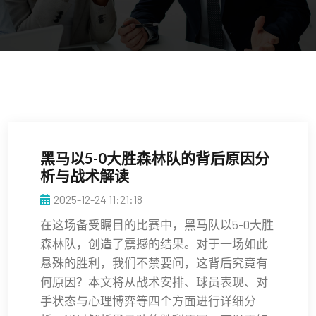
黑马以5-0大胜森林队的背后原因分
析与战术解读
2025-12-24 11:21:18
在这场备受瞩目的比赛中，黑马队以5-0大胜
森林队，创造了震撼的结果。对于一场如此
悬殊的胜利，我们不禁要问，这背后究竟有
何原因？本文将从战术安排、球员表现、对
手状态与心理博弈等四个方面进行详细分