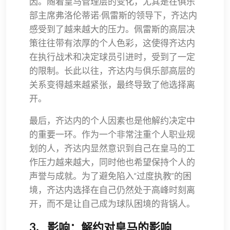
因。随着皇马管理层的变化，尤其是在俱乐
部主席弗洛伦蒂诺·佩雷斯的领导下，齐达内
感受到了越来越大的压力。佩雷斯的高层决
策往往带有浓厚的个人色彩，这使得齐达内
在执行战术和决定球员引进时，受到了一定
的限制。长此以往，齐达内与俱乐部高层的
关系变得越来越紧张，最终导致了他选择离
开。
最后，齐达内的个人因素也是他解约决定中
的重要一环。作为一个非常注重个人职业规
划的人，齐达内显然意识到自己在皇马的工
作压力越来越大，同时他也希望保持个人的
声誉与成就。为了避免陷入“过度执教”的困
境，齐达内选择在自己仍然处于高峰时刻离
开，而不是让自己成为球队困境的背锅人。
3、影响：解约对皇马的影响