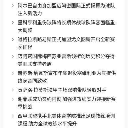
阿尔巴自由身加盟迈阿密国际正式揭幕为球队
注入新活力
里科亨利重伤缺阵将长期休战球队阵容面临重
大调整
道格拉斯路易斯正式加盟尤文图斯开启全新赛
季征程
迈阿密国际梅西苏亚雷斯领衔创历史积分夺得
美职联支持者盾
赫苏斯·纳瓦斯宣布年底退役塞维利亚为其提供
终身合同致敬
贡萨洛·拉莫斯法甲主场双响带队轻取对手
谢菲联成功签约阿彻 加强进攻线实力迎接新赛
季挑战
西甲联盟携手北美体育学院推出足球教练培训
课程 助力全球教练水平提升