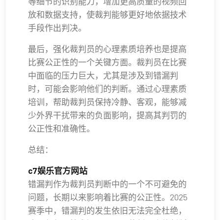
等细节的识别能力，增加更高质量的视频回
放和数据支持，使裁判能够更好地依据技术
手段作出判决。
最后，强化裁判员的心理素质培养也是提高
比赛公正性的一个关键方面。裁判员在比赛
中面临的压力巨大，尤其是涉及到错漏判
时，可能会影响他们的判断。通过心理素质
培训，帮助裁判员保持冷静、客观，能够减
少外界干扰带来的负面影响，提高其判罚的
公正性和准确性。
总结：
c7娱乐官方网站
错漏判作为裁判员判断中的一个不可避免的
问题，长期以来影响着比赛的公正性。2025
赛季中，错漏判的发生依旧无法完全杜绝，