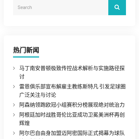
热门新闻
马丁南安普顿极致传控战术解析与实施路径探
讨
雷恩俱乐部宣布解雇主教练斯特凡 引发足球圈
广泛关注与讨论
阿森纳领跑欧冠小组赛积分榜展现绝对统治力
阿根廷加时战胜哥伦比亚成功卫冕美洲杯再创
辉煌
阿尔巴自由身加盟迈阿密国际正式揭幕为球队