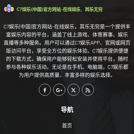
C7娱乐(中国)官方网站-在线娱乐，其乐无穷是一个提供丰
富娱乐内容的平台，涵盖了线上游戏、体育赛事、娱乐
直播等多种服务。用户可以通过C7娱乐APP、官网或网页
版访问平台，享受全方位的娱乐体验。C7娱乐提供便捷
的下载方式，确保用户能够轻松安装并使用平台，随时
参与各种娱乐活动。无论是在手机、电脑端，C7娱乐都
为用户提供高质量、丰富多样的娱乐选择。
导航
首页