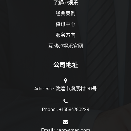
了解c7娱乐
经典案例
资讯中心
服务方向
互动c7娱乐官网
公司地址
Address : 敦煌市虏展村170号
Phone : +13594780229
Email : rapt@mac.com