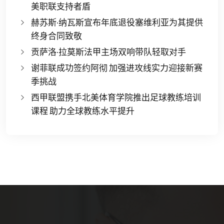
美职联支持者盾
赫苏斯·纳瓦斯宣布年底退役塞维利亚为其提供
终身合同致敬
贡萨洛·拉莫斯法甲主场双响带队轻取对手
谢菲联成功签约阿彻 加强进攻线实力迎接新赛
季挑战
西甲联盟携手北美体育学院推出足球教练培训
课程 助力全球教练水平提升