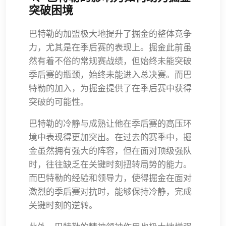
突破困境
巴特勒的加盟极大地提升了掘金的整体竞争
力，尤其是在季后赛的表现上。掘金此前虽
然有着不俗的常规赛战绩，但始终未能突破
季后赛的瓶颈，始终未能进入总决赛。而巴
特勒的加入，为掘金提供了在季后赛中获得
突破的可能性。
巴特勒的冷静与成熟让他在季后赛的高压环
境中表现得更加突出。在过去的赛季中，掘
金虽然拥有强大的阵容，但在面对顶级强队
时，往往缺乏在关键时刻扭转局势的能力。
而巴特勒的经验和领导力，使得掘金在面对
激烈的季后赛对抗时，能够保持冷静，完成
关键时刻的逆转。