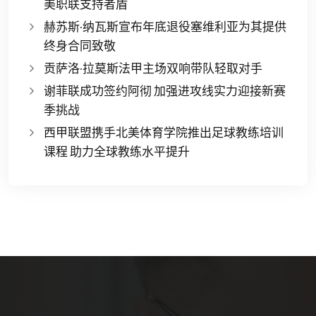
美职联支持者盾
赫苏斯·纳瓦斯宣布年底退役塞维利亚为其提供
终身合同致敬
贡萨洛·拉莫斯法甲主场双响带队轻取对手
谢菲联成功签约阿彻 加强进攻线实力迎接新赛
季挑战
西甲联盟携手北美体育学院推出足球教练培训
课程 助力全球教练水平提升