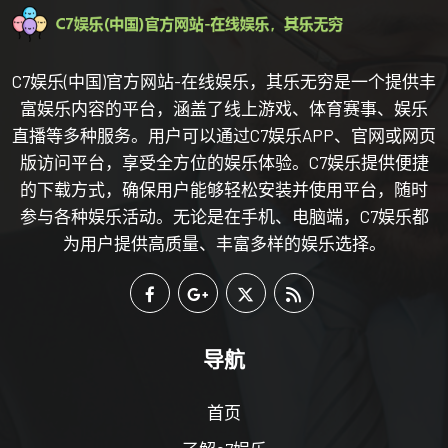
C7娱乐(中国)官方网站-在线娱乐，其乐无穷是一个提供丰
富娱乐内容的平台，涵盖了线上游戏、体育赛事、娱乐
直播等多种服务。用户可以通过C7娱乐APP、官网或网页
版访问平台，享受全方位的娱乐体验。C7娱乐提供便捷
的下载方式，确保用户能够轻松安装并使用平台，随时
参与各种娱乐活动。无论是在手机、电脑端，C7娱乐都
为用户提供高质量、丰富多样的娱乐选择。
导航
首页