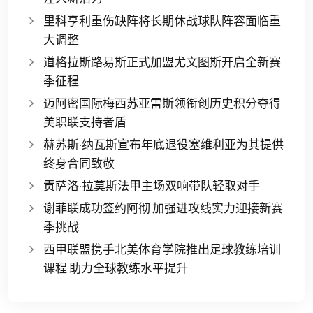
里科亨利重伤缺阵将长期休战球队阵容面临重
大调整
道格拉斯路易斯正式加盟尤文图斯开启全新赛
季征程
迈阿密国际梅西苏亚雷斯领衔创历史积分夺得
美职联支持者盾
赫苏斯·纳瓦斯宣布年底退役塞维利亚为其提供
终身合同致敬
贡萨洛·拉莫斯法甲主场双响带队轻取对手
谢菲联成功签约阿彻 加强进攻线实力迎接新赛
季挑战
西甲联盟携手北美体育学院推出足球教练培训
课程 助力全球教练水平提升