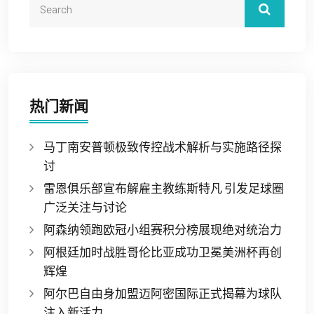
热门新闻
马丁南安普顿极致传控战术解析与实施路径探
讨
雷恩俱乐部宣布解雇主教练斯特凡 引发足球圈
广泛关注与讨论
阿森纳领跑欧冠小组赛积分榜展现绝对统治力
阿根廷加时战胜哥伦比亚成功卫冕美洲杯再创
辉煌
阿尔巴自由身加盟迈阿密国际正式揭幕为球队
注入新活力