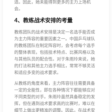
适。因此，她未能得到更多的主力上场机
会。
4、教练战术安排的考量
教练团队的战术安排是决定一名选手能否成
为主力阵容的重要因素之一。中国乒乓球队
的教练团队在制定阵容时，会考虑每个选手
的整体表现，包括技术特点、比赛风格以及
与其他队员的配合性。对于朱雨玲来说，她
的打法和其他主力选手相比，常常不够灵活
和适应多变的战术要求。
从教练的角度来看，主力阵容往往需要具备
一定的全能性，即在各种情况下都能够应对
不同类型的对手。朱雨玲虽然具备稳定的发
挥，但在遇到战术要求高的比赛时，难以在
细节上做出更精准的调整。因此，在战术安