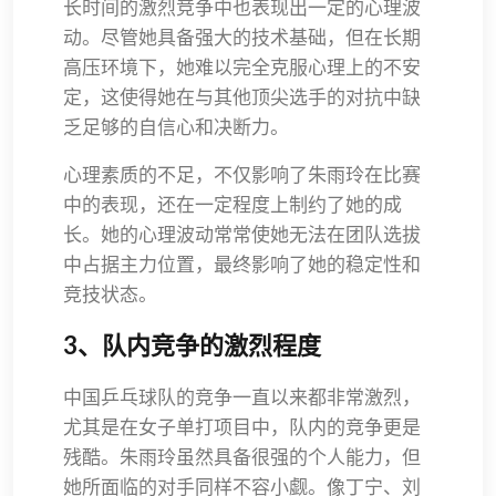
长时间的激烈竞争中也表现出一定的心理波
动。尽管她具备强大的技术基础，但在长期
高压环境下，她难以完全克服心理上的不安
定，这使得她在与其他顶尖选手的对抗中缺
乏足够的自信心和决断力。
心理素质的不足，不仅影响了朱雨玲在比赛
中的表现，还在一定程度上制约了她的成
长。她的心理波动常常使她无法在团队选拔
中占据主力位置，最终影响了她的稳定性和
竞技状态。
3、队内竞争的激烈程度
中国乒乓球队的竞争一直以来都非常激烈，
尤其是在女子单打项目中，队内的竞争更是
残酷。朱雨玲虽然具备很强的个人能力，但
她所面临的对手同样不容小觑。像丁宁、刘