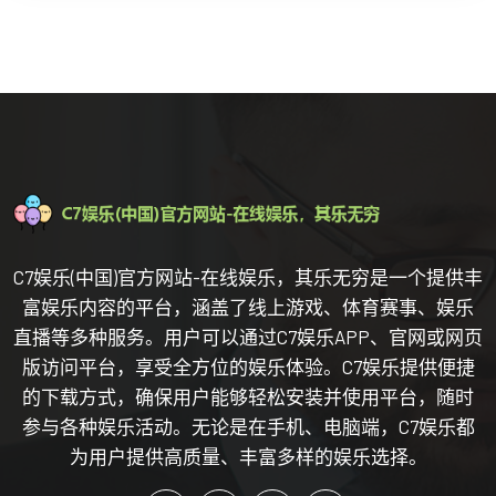
C7娱乐(中国)官方网站-在线娱乐，其乐无穷是一个提供丰
富娱乐内容的平台，涵盖了线上游戏、体育赛事、娱乐
直播等多种服务。用户可以通过C7娱乐APP、官网或网页
版访问平台，享受全方位的娱乐体验。C7娱乐提供便捷
的下载方式，确保用户能够轻松安装并使用平台，随时
参与各种娱乐活动。无论是在手机、电脑端，C7娱乐都
为用户提供高质量、丰富多样的娱乐选择。