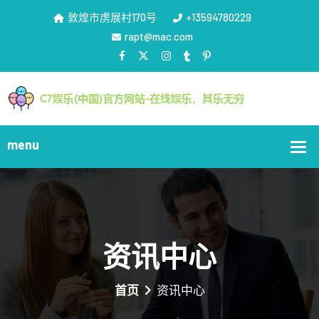
敦煌市虏展村170号
+13594780229
rapt@mac.com
资讯中心
首页
资讯中心