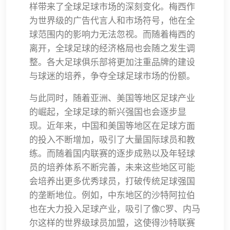
样带来了全球足球市场的深刻变化。梅西作
为世界级的广告代言人和市场符号，他在全
球范围内的影响力无法忽视。而随着梅西的
离开，全球足球的经济格局也会随之发生调
整。各大足球俱乐部将更加注重品牌的建设
与球迷的培养，争夺全球足球市场的份额。
与此同时，随着亚洲、美国等地区足球产业
的崛起，全球足球的新兴强国也会逐步显
现。近年来，中国和美国等地区在足球方面
的投入不断增加，吸引了大量国际球员和教
练。而随着国内联赛的逐步成熟以及年轻球
员的培养体系不断完善，未来这些地区可能
会培养出更多优秀球员，打破传统足球强国
的垄断地位。例如，中东地区的沙特阿拉伯
也在大力投入足球产业，吸引了像C罗、内马
尔这样的世界级球员加盟，这使得沙特联赛