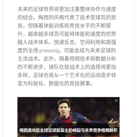
未来的足球世界将更加注重整体协作与速度
的结合。梅西的风格代表了技术型球员的崇
尚，但随着体能训练和竞技水平的不断提
升，越来越多球员可能将体能和速度的优势
融入战术体系。快速反击、空间利用和高强
度的全场 pressing，可能会成为未来足球的
主流战术。此外，随着视频技术和数据分析
的不断进步，球队在技战术上的选择将更加
多样，足球也将从一个艺术化的运动逐步转
变为科技化、数据化的竞技赛事。