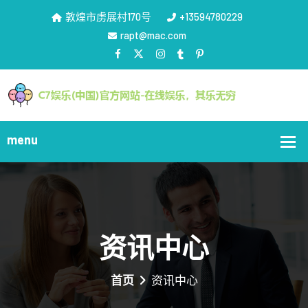
敦煌市虏展村170号
+13594780229
rapt@mac.com
资讯中心
首页
资讯中心