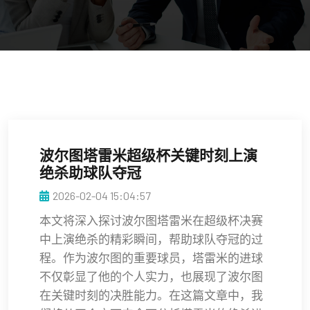
波尔图塔雷米超级杯关键时刻上演
绝杀助球队夺冠
2026-02-04 15:04:57
本文将深入探讨波尔图塔雷米在超级杯决赛
中上演绝杀的精彩瞬间，帮助球队夺冠的过
程。作为波尔图的重要球员，塔雷米的进球
不仅彰显了他的个人实力，也展现了波尔图
在关键时刻的决胜能力。在这篇文章中，我