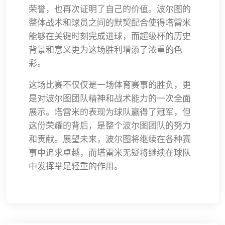
荣誉，也再次证明了自己的价值。波尔图的
整体战术和球员之间的默契配合使得塔雷米
能够在关键时刻完成进球，而超级杯的历史
背景和意义更为这场胜利增添了浓重的色
彩。
这场比赛不仅仅是一场体育赛事的胜负，更
是对波尔图团队精神和战术能力的一次全面
展示。塔雷米的表现为球队赢得了冠军，但
这份荣耀的背后，是整个波尔图团队的努力
和贡献。展望未来，波尔图将继续在各种赛
事中追求卓越，而塔雷米无疑将继续在球队
中发挥举足轻重的作用。