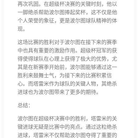
再次巩固。在超级杯决赛的关键时刻，他以
一脚绝杀帮助波尔图捧起奖杯，这不仅是他
个人荣誉的象征，更是波尔图球队精神的体
现。
这场比赛的胜利对于波尔图在接下来的赛季
中也具有重要的激励作用。超级杯冠军的获
得使得球队在心理上获得了极大的优势，尤
其是在新赛季开始前，波尔图能够通过这一
胜利来鼓舞士气，为接下来的比赛积累信
心。而塔雷米作为球队的关键人物，其绝杀
进球也为波尔图带来了更多的期待。
总结：
波尔图在超级杯决赛中的胜利，塔雷米的关
键进球无疑是比赛中的亮点。通过这粒绝杀
进球，塔雷米不仅帮助波尔图夺得了重要的