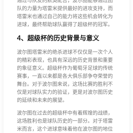
通过与队友的默契配合，波尔图能够通过团
队的力量为塔雷米提供最好的进攻支持，而
塔雷米也通过自己的能力将这些机会转化为
进球，最终帮助球队赢得了超级杯的冠军。
4、超级杯的历史背景与意义
波尔图塔雷米的绝杀进球不仅仅是一次个人
的精彩表现，也具有深远的历史背景和重要
的象征意义。超级杯作为葡萄牙足球的传统
赛事，一直以来都是各大俱乐部争夺荣誉的
舞台。对于波尔图来说，这场比赛的胜利不
仅是对球队实力的验证，更是对波尔图历史
的延续和未来的展望。
波尔图在过去的超级杯中有着辉煌的战绩，
这场胜利也是球队历史的一部分。对于塔雷
米而言，这个进球意味着他在波尔图的地位