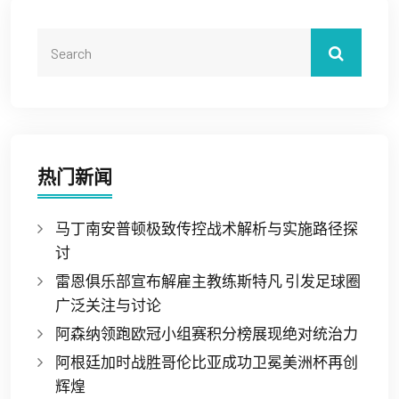
热门新闻
马丁南安普顿极致传控战术解析与实施路径探
讨
雷恩俱乐部宣布解雇主教练斯特凡 引发足球圈
广泛关注与讨论
阿森纳领跑欧冠小组赛积分榜展现绝对统治力
阿根廷加时战胜哥伦比亚成功卫冕美洲杯再创
辉煌