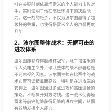
够在关键时刻依靠塔雷米的个人能力击败对
手，实则证明了他在高压环境下的决胜能
力。这一刻的绝杀，不仅为波尔图赢得了超
级杯的荣耀，也使得塔雷米个人的声誉再度
升华。
2、波尔图整体战术：无懈可击的
进攻体系
波尔图能够夺得超级杯冠军，除了塔雷米的
个人英雄主义外，球队整体的战术部署也是
不可忽视的因素。波尔图主帅在比赛中的战
术布置可谓精准而高效，特别是在进攻端的
安排上，波尔图通过多点进攻和高压逼抢的
策略，不断撕开对方防线。这一战术使得塔
雷米等前锋能够获得足够的进攻空间，从而
有效地发挥个人能力。