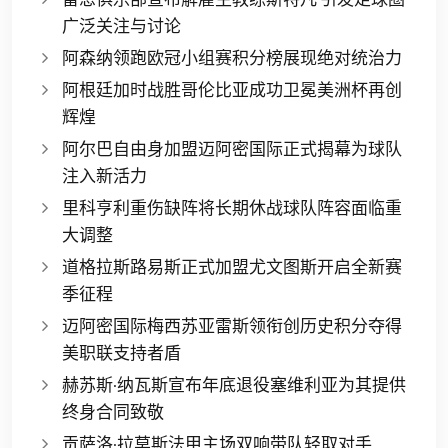
广泛关注与讨论
阿森纳领跑欧冠小组赛积分榜展现绝对统治力
阿根廷加时战胜哥伦比亚成功卫冕美洲杯再创
辉煌
阿尔巴自由身加盟迈阿密国际正式揭幕为球队
注入新活力
里科亨利重伤缺阵将长期休战球队阵容面临重
大调整
道格拉斯路易斯正式加盟尤文图斯开启全新赛
季征程
迈阿密国际梅西苏亚雷斯领衔创历史积分夺得
美职联支持者盾
赫苏斯·纳瓦斯宣布年底退役塞维利亚为其提供
终身合同致敬
贡萨洛·拉莫斯法甲主场双响带队轻取对手