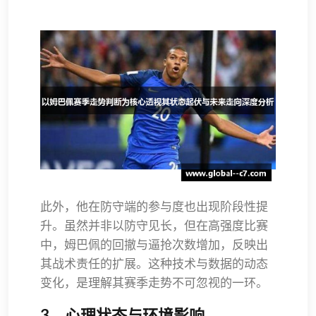
此外，他在防守端的参与度也出现阶段性提
升。虽然并非以防守见长，但在高强度比赛
中，姆巴佩的回撤与逼抢次数增加，反映出
其战术责任的扩展。这种技术与数据的动态
变化，是理解其赛季走势不可忽视的一环。
3、心理状态与环境影响