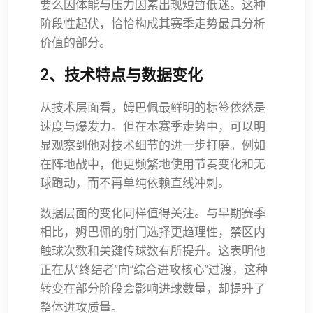
要么因体能与压力因素出现短暂低迷。这种
阶段性起伏，恰恰构成其赛季走势最具分析
价值的部分。
2、技术特点与数据变化
从技术层面看，姆巴佩最鲜明的标签依然是
速度与爆发力。但在本赛季走势中，可以明
显观察到他对技术细节的进一步打磨。例如
在阵地战中，他更频繁地使用节奏变化和无
球跑动，而不再单纯依赖直线冲刺。
数据层面的变化同样值得关注。与早期赛季
相比，姆巴佩的射门选择更趋理性，禁区内
触球次数和关键传球数有所提升。这表明他
正在从“终结者”向“综合进攻核心”过渡，这种
转变在部分阶段会影响进球数量，却提升了
整体进攻质量。