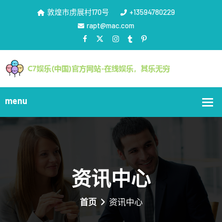
敦煌市虏展村170号
+13594780229
rapt@mac.com
资讯中心
首页
资讯中心