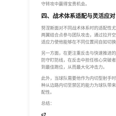
守转攻中赢得宝贵机会。
四、战术体系适配与灵活应对
努涅斯面对不同战术体系时的适配性尤
两翼结合点参与团队攻击，通过拉开空
适应力使他能够在不同位置间自如切换
另一方面，在更注重反击与快速推进的
防守盯防线，在反击中担任核心突破者
到最佳跑位，从而最大化冲击力。
此外，当球队需要他作为内切型射手时
种从边路内切至禁区的能力为球队带来
配性。
总结：
c7