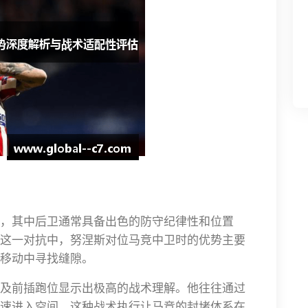
，其中后卫通常具备出色的防守纪律性和位置
这一对抗中，努涅斯对位马竞中卫时的优势主要
移动中寻找缝隙。
及前插跑位显示出极高的战术理解。他往往通过
速进入空间，这种战术执行让马竞的封堵体系在