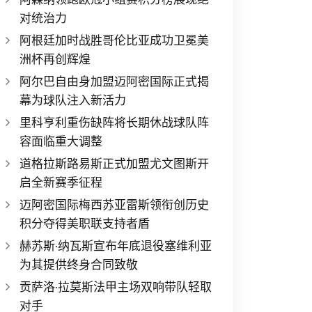
对统治力
阿根廷加时战胜哥伦比亚成功卫冕美
洲杯再创辉煌
阿尔巴自由身加盟迈阿密国际正式揭
幕为球队注入新活力
里科亨利重伤缺阵将长期休战球队阵
容面临重大调整
道格拉斯路易斯正式加盟尤文图斯开
启全新赛季征程
迈阿密国际梅西苏亚雷斯领衔创历史
积分夺得美职联支持者盾
赫苏斯·纳瓦斯宣布年底退役塞维利亚
为其提供终身合同致敬
贡萨洛·拉莫斯法甲主场双响带队轻取
对手