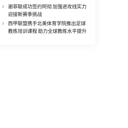
谢菲联成功签约阿彻 加强进攻线实力
迎接新赛季挑战
西甲联盟携手北美体育学院推出足球
教练培训课程 助力全球教练水平提升