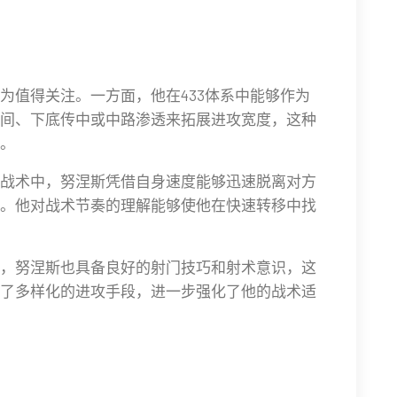
为值得关注。一方面，他在433体系中能够作为
间、下底传中或中路渗透来拓展进攻宽度，这种
。
战术中，努涅斯凭借自身速度能够迅速脱离对方
。他对战术节奏的理解能够使他在快速转移中找
，努涅斯也具备良好的射门技巧和射术意识，这
了多样化的进攻手段，进一步强化了他的战术适