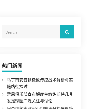
热门新闻
马丁南安普顿极致传控战术解析与实
施路径探讨
雷恩俱乐部宣布解雇主教练斯特凡 引
发足球圈广泛关注与讨论
阿森纳领跑欧冠小组赛积分榜展现绝