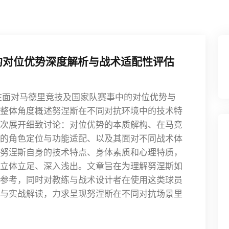
的对位优势深度解析与战术适配性评估
在面对马德里竞技及国家队赛事中的对位优势与
整体角度概述努涅斯在不同对抗环境中的技术特
次展开细致讨论：对位优势的本质解构、在马竞
的角色定位与功能适配、以及其面对不同战术体
努涅斯自身的技术特点、身体素质和心理特质，
立体立足、深入浅出。文章旨在为理解努涅斯如
参考，同时对教练与战术设计者在使用这类球员
与实战解读，力求呈现努涅斯在不同对抗场景里