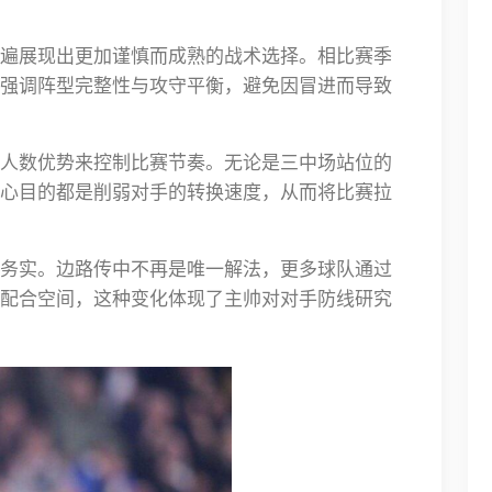
遍展现出更加谨慎而成熟的战术选择。相比赛季
强调阵型完整性与攻守平衡，避免因冒进而导致
人数优势来控制比赛节奏。无论是三中场站位的
心目的都是削弱对手的转换速度，从而将比赛拉
务实。边路传中不再是唯一解法，更多球队通过
配合空间，这种变化体现了主帅对对手防线研究