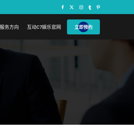
服务方向
互动c7娱乐官网
立即预约