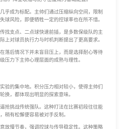
几乎成为标配。主帅们通过压缩纵向空间，限制
失球风险，即便牺牲一定的控球率也在所不惜。
传找支点、二点球快速前插，是多数保级队的主
际上对球员执行力与时机判断提出了更高要求。
在落后情况下并未盲目压上，而是选择耐心等待
级压力下主帅心理层面的成熟与理性。
实验的集中地。积分压力相对较小，使得主帅们
轮换，都体现出明显的探索意味。
逼抢挑战传统强队。这种打法在比赛初段往往能
，稍有松懈便容易被对手反制。
意放慢节奏，强调控球与传导稳定性。这种策略