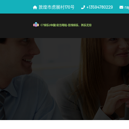
敦煌市虏展村170号
+13594780229
r