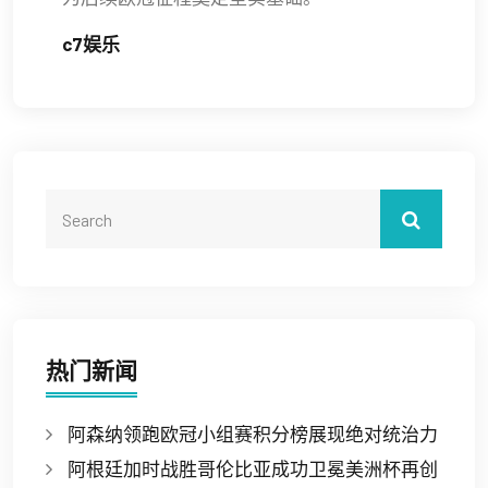
c7娱乐
热门新闻
阿森纳领跑欧冠小组赛积分榜展现绝对统治力
阿根廷加时战胜哥伦比亚成功卫冕美洲杯再创