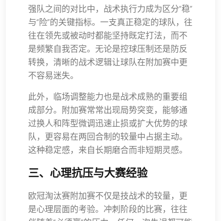
强队之间的对比中，战术执行力成为区分“稳”
与“险”的关键指标。一支真正稳定的球队，往
往在领先或被动时都能坚持既定打法，而不
是频繁自我否定。无论是控球压制还是防反
转换，清晰的战术逻辑让球队在附加赛中更
不容易迷失。
此外，临场调整能力也是战术成熟的重要组
成部分。附加赛常常出现局势突变，能够通
过换人和阵型微调迅速止损或扩大优势的球
队，更容易在两回合制的较量中占据主动。
这种稳定感，来自长期磨合而非短期灵感。
三、心理抗压与大赛经验
欧冠淘汰赛附加赛不仅是技战术的较量，更
是心理层面的考验。冲刺阶段的比赛，往往