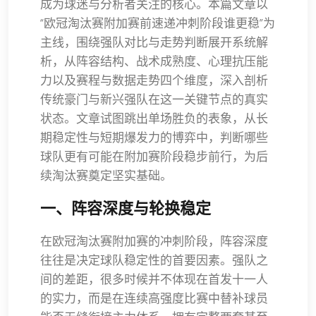
成为球迷与分析者关注的核心。本篇文章以
“欧冠淘汰赛附加赛前速递冲刺阶段谁更稳”为
主线，围绕强队对比与走势判断展开系统解
析，从阵容结构、战术成熟度、心理抗压能
力以及赛程与数据走势四个维度，深入剖析
传统豪门与新兴强队在这一关键节点的真实
状态。文章试图跳出单场胜负的表象，从长
期稳定性与短期爆发力的博弈中，判断哪些
球队更有可能在附加赛阶段稳步前行，为后
续淘汰赛奠定坚实基础。
一、阵容深度与轮换稳定
在欧冠淘汰赛附加赛的冲刺阶段，阵容深度
往往是决定球队稳定性的首要因素。强队之
间的差距，很多时候并不体现在首发十一人
的实力，而是在连续高强度比赛中替补球员