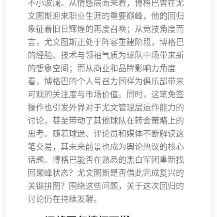
不小波澜。从情感层面来看，博格巴曾在尤
文图斯迎来职业生涯的重要巅峰，他的回归
象征着旧日辉煌的再度召唤；从竞技角度而
言，尤文图斯正处于阵容重建阶段，博格巴
的经验、技术与领袖气质为球队中场带来新
的想象空间；而从商业和品牌影响力角度
看，博格巴的个人号召力同样为俱乐部带来
可观的关注度与市场价值。同时，这笔免签
操作也引发外界对于尤文管理层运作能力的
讨论，甚至带动了其他球队在转会策略上的
思考。随着球迷、评论员和媒体不断解读这
笔交易，其未来前景也成为舆论热议的核心
话题。博格巴能否在熟悉的黑白军团重新找
回巅峰状态？尤文图斯是否借此完成复兴的
关键拼图？围绕这些问题，关于这次回归的
讨论仍在持续发酵。