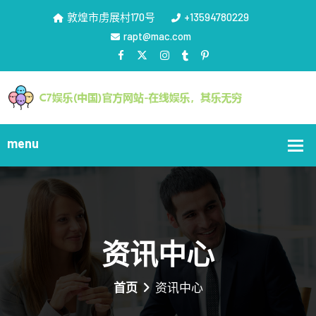
敦煌市虏展村170号
+13594780229
rapt@mac.com
资讯中心
首页
资讯中心