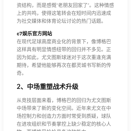
资结构，而是感慨“老朋友回家了”。这种情感
上的共鸣，使得这笔转会在短时间内迅速成
为社交媒体和体育论坛讨论的热门话题。
c7娱乐官方网站
在现代足球高度商业化的背景下，像博格巴
这样具有明显情感纽带的回归并不多见。正
因为如此，尤文图斯球迷对于这次重逢充满
期待，希望他能够再次在都灵城书写新的传
奇。
2、中场重塑战术升级
从竞技层面来看，博格巴的回归为尤文图斯
中场带来了新的变化空间。近年来尤文在中
场控制力和创造力方面时常受到质疑，球队
在进攻组织和节奏掌控上缺少稳定的核心人