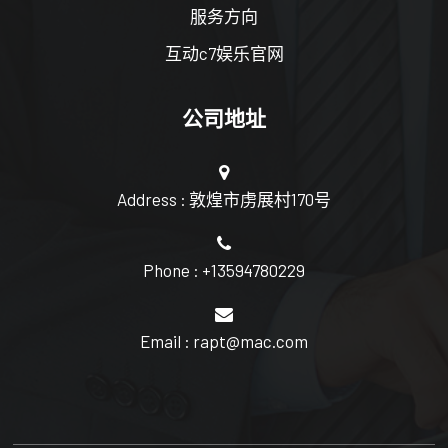
服务方向
互动c7娱乐官网
公司地址
Address : 敦煌市虏展村170号
Phone : +13594780229
Email : rapt@mac.com