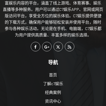
富娱乐内容的平台，涵盖了线上游戏、体育赛事、娱乐
直播等多种服务。用户可以通过C7娱乐APP、官网或网页
版访问平台，享受全方位的娱乐体验。C7娱乐提供便捷
的下载方式，确保用户能够轻松安装并使用平台，随时
参与各种娱乐活动。无论是在手机、电脑端，C7娱乐都
为用户提供高质量、丰富多样的娱乐选择。
导航
首页
了解c7娱乐
经典案例
资讯中心