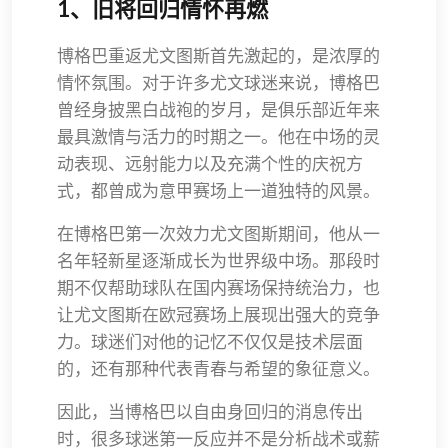
1、旧将回归情怀再燃
博格巴重返尤文图斯首先激起的，是浓厚的
情怀氛围。对于许多尤文球迷来说，博格巴
曾经身披黑白战袍的岁月，是俱乐部近年来
最具激情与活力的时期之一。他在中场的灵
动表现、远射能力以及充满个性的庆祝方
式，都曾成为意甲赛场上一道独特的风景。
在博格巴第一次效力尤文图斯期间，他从一
名年轻新星逐渐成长为世界级中场。那段时
期不仅帮助球队在国内赛场保持统治力，也
让尤文图斯在欧冠赛场上展现出强大的竞争
力。球迷们对他的记忆不仅仅是技术层面
的，还有那种代表青春与希望的象征意义。
因此，当博格巴以自由身回归的消息传出
时，很多球迷第一反应并不是分析战术或薪