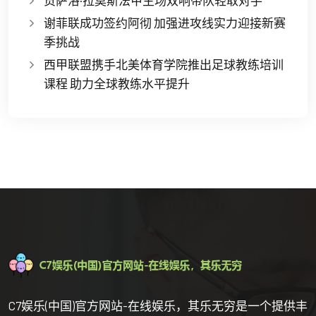
贡萨洛·拉莫斯法甲主场双响带队轻取对手
谢菲联成功签约阿彻 加强进攻线实力迎接新赛
季挑战
西甲联盟携手北美体育学院推出足球教练培训
课程 助力全球教练水平提升
C7娱乐(中国)官方网站-在线娱乐，其乐无穷是一个提供丰