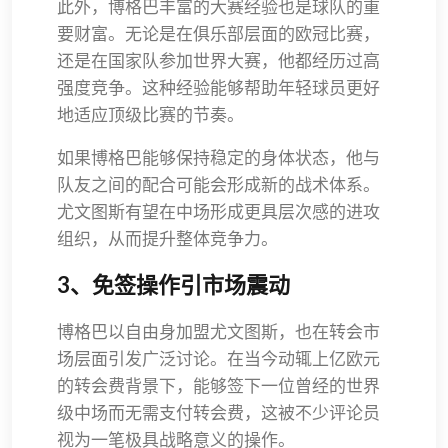
此外，博格巴丰富的大赛经验也是球队的重
要财富。无论是在俱乐部层面的欧冠比赛，
还是在国家队参加世界大赛，他都经历过高
强度竞争。这种经验能够帮助年轻球员更好
地适应顶级比赛的节奏。
如果博格巴能够保持稳定的身体状态，他与
队友之间的配合可能会形成新的战术体系。
尤文图斯有望在中场形成更具层次感的进攻
组织，从而提升整体竞争力。
3、免签操作引市场震动
博格巴以自由身加盟尤文图斯，也在转会市
场层面引发广泛讨论。在当今动辄上亿欧元
的转会费背景下，能够签下一位曾经的世界
级中场而无需支付转会费，这被不少评论员
视为一笔极具战略意义的操作。