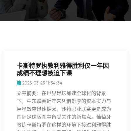
卡斯特罗执教利雅得胜利仅一年因
成绩不理想被迫下课
2026-03-23 11:34:34
文章摘要：在世界足坛加速全球化的背景
下，中东联赛近年来凭借雄厚的资本实力与
巨星效应迅速崛起，沙特职业联赛更是成为
国际足球版图中备受关注的新焦点。葡萄牙
教练卡斯特罗在这样的环境下接过利雅得胜