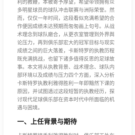
利的教鞭，本被寄予厚望，希望带领拥有众
多明星球员的球队冲击联赛与洲际荣誉。然
而，仅仅一年时间，这段看似充满希望的合
作便因成绩未达预期而匆匆画上句号。从战
术理念到球队磨合，从更衣室管理到外界舆
论压力，再到俱乐部宏大的冠军目标与现实
成绩之间的巨大落差，卡斯特罗的执教历程
既充满挑战，也留下诸多值得反思的足球故
事。本文将从执教背景、战术理念、球队内
部环境以及成绩与压力四个方面，深入分析
卡斯特罗执教利雅得胜利一年即黯然下课的
原因，并试图透过这段短暂的执教经历，探
讨现代足球俱乐部在资本时代中所面临的机
遇与困境。
一、上任背景与期待