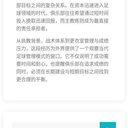
部目标之间的复杂关系。在资本迅速进入足
球领域的时代，俱乐部往往希望通过短时间
投入换取迅速回报，而主教练则成为最直接
的责任承担者。
从执教背景、战术体系到更衣室管理与成绩
压力，这段经历为外界提供了一个观察当代
足球管理模式的窗口。它不仅说明了成功需
要时间和耐心，也提醒俱乐部在追求成绩的
同时，必须在长期建设与短期目标之间找到
更合理的平衡。