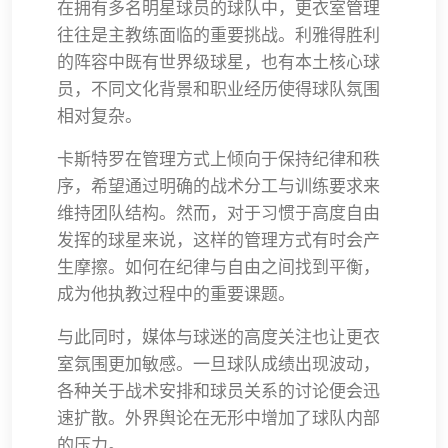
在拥有多名明星球员的球队中，更衣室管理
往往是主教练面临的重要挑战。利雅得胜利
的阵容中既有世界级球星，也有本土核心球
员，不同文化背景和职业经历使得球队氛围
相对复杂。
卡斯特罗在管理方式上倾向于保持纪律和秩
序，希望通过明确的战术分工与训练要求来
维持团队结构。然而，对于习惯于高度自由
发挥的球星来说，这样的管理方式有时会产
生摩擦。如何在纪律与自由之间找到平衡，
成为他执教过程中的重要课题。
与此同时，媒体与球迷的高度关注也让更衣
室氛围更加敏感。一旦球队成绩出现波动，
各种关于战术安排和球员关系的讨论便会迅
速扩散。外界舆论在无形中增加了球队内部
的压力。