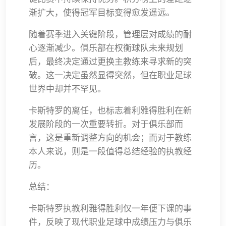
渐扩大，使得冠军目标变得愈发遥远。
随着赛季进入关键阶段，管理层对成绩的耐
心逐渐减少。俱乐部在权衡球队未来规划
后，最终决定通过更换主教练来寻求新的突
破。这一决定虽然显得突然，但在职业足球
世界中却并不罕见。
卡斯特罗的离任，也标志着利雅得胜利在新
发展阶段的一次重要转折。对于俱乐部而
言，这是重新调整方向的机会；而对于教练
本人来说，则是一段值得总结经验的执教经
历。
总结：
卡斯特罗执教利雅得胜利仅一年便下课的事
件，反映了现代职业足球中成绩压力与俱乐