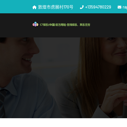
敦煌市虏展村170号
+13594780229
r