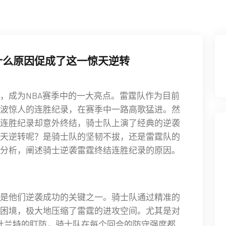
什么原因促成了这一惊天逆转
，成为NBA赛季中的一大亮点。雷霆队作为目前
波惊人的连胜纪录，在赛季中一路高歌猛进。然
连胜纪录却意外终结，骑士队上演了经典的逆袭
天逆转呢？是骑士队的坚韧不拔，还是雷霆队的
分析，阐述骑士逆袭雷霆终结连胜纪录的原因。
是他们逆袭成功的关键之一。骑士队通过精准的
困境，极大地压缩了雷霆的进攻空间。尤其是对
·杜兰特的盯防，骑士队在每个回合的防守强度都