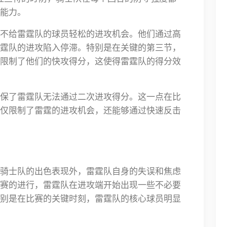
能力。
不给雷霆队的球员轻松的进攻机会。他们通过高
霆队的进攻陷入停滞。特别是在关键的第三节，
限制了他们的快攻得分，这使得雷霆队的得分效
保了雷霆队无法通过二次进攻得分。这一点在比
仅限制了雷霆的进攻机会，还能够通过快速反击
骑士队的出色表现外，雷霆队自身的失误和焦虑
赛的进行，雷霆队在进攻端开始出现一些不必要
别是在比赛的关键时刻，雷霆队的核心球员明显