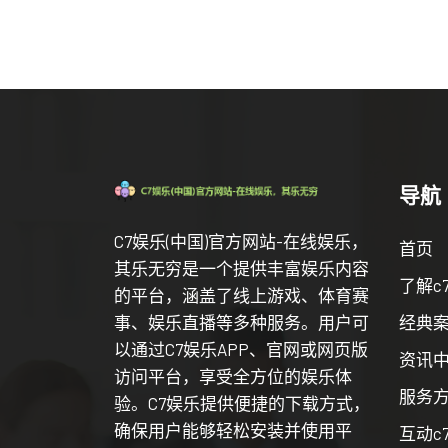
导航
C7娱乐(中国)官方网站-在线娱乐，
首页
其乐无穷是一个提供丰富娱乐内容
了解c
的平台，涵盖了线上游戏、体育赛
事、娱乐直播等多种服务。用户可
经典
以通过C7娱乐APP、官网或网页版
资讯
访问平台，享受全方位的娱乐体
服务
验。C7娱乐提供便捷的下载方式，
确保用户能够轻松安装并使用平
互动c