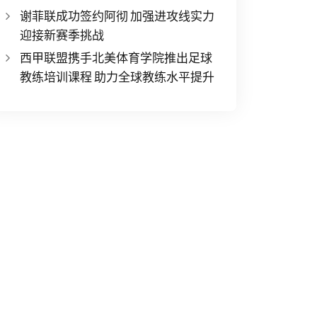
谢菲联成功签约阿彻 加强进攻线实力
迎接新赛季挑战
西甲联盟携手北美体育学院推出足球
教练培训课程 助力全球教练水平提升