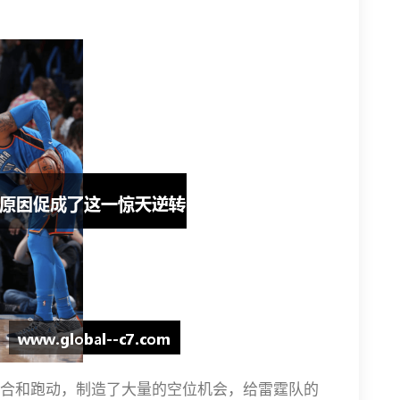
合和跑动，制造了大量的空位机会，给雷霆队的