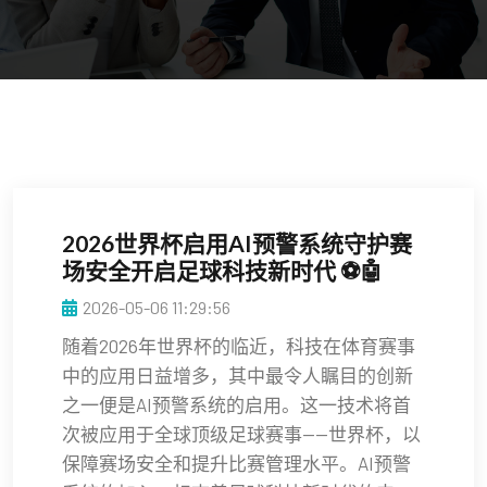
2026世界杯启用AI预警系统守护赛
场安全开启足球科技新时代 ⚽🤖
2026-05-06 11:29:56
随着2026年世界杯的临近，科技在体育赛事
中的应用日益增多，其中最令人瞩目的创新
之一便是AI预警系统的启用。这一技术将首
次被应用于全球顶级足球赛事——世界杯，以
保障赛场安全和提升比赛管理水平。AI预警