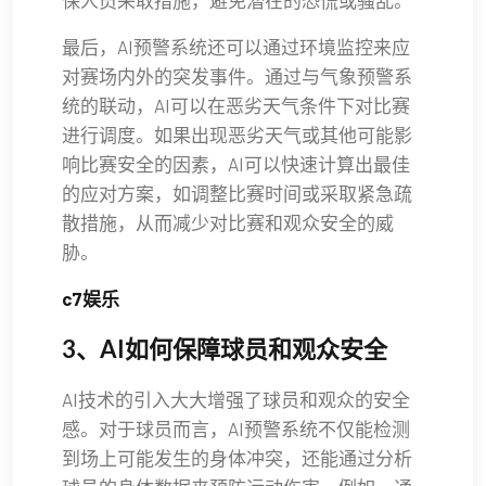
保人员采取措施，避免潜在的恐慌或骚乱。
最后，AI预警系统还可以通过环境监控来应
对赛场内外的突发事件。通过与气象预警系
统的联动，AI可以在恶劣天气条件下对比赛
进行调度。如果出现恶劣天气或其他可能影
响比赛安全的因素，AI可以快速计算出最佳
的应对方案，如调整比赛时间或采取紧急疏
散措施，从而减少对比赛和观众安全的威
胁。
c7娱乐
3、AI如何保障球员和观众安全
AI技术的引入大大增强了球员和观众的安全
感。对于球员而言，AI预警系统不仅能检测
到场上可能发生的身体冲突，还能通过分析