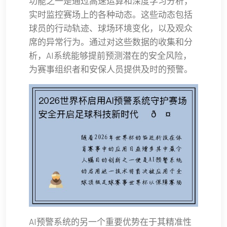
功能之一是通过高速运算和深度学习分析，
实时监控赛场上的各种动态。这些动态包括
球员的行动轨迹、球场环境变化，以及观众
席的异常行为。通过对这些数据的收集和分
析，AI系统能够提前预测潜在的安全风险，
为赛事组织者和安保人员提供及时的预警。
AI预警系统的另一个重要优势在于其精准性