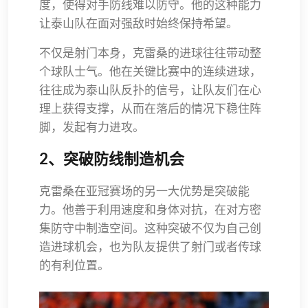
度，使得对手防线难以防守。他的这种能力
让泰山队在面对强敌时始终保持希望。
不仅是射门本身，克雷桑的进球往往带动整
个球队士气。他在关键比赛中的连续进球，
往往成为泰山队反扑的信号，让队友们在心
理上获得支撑，从而在落后的情况下稳住阵
脚，发起有力进攻。
2、突破防线制造机会
克雷桑在亚冠赛场的另一大优势是突破能
力。他善于利用速度和身体对抗，在对方密
集防守中制造空间。这种突破不仅为自己创
造进球机会，也为队友提供了射门或者传球
的有利位置。