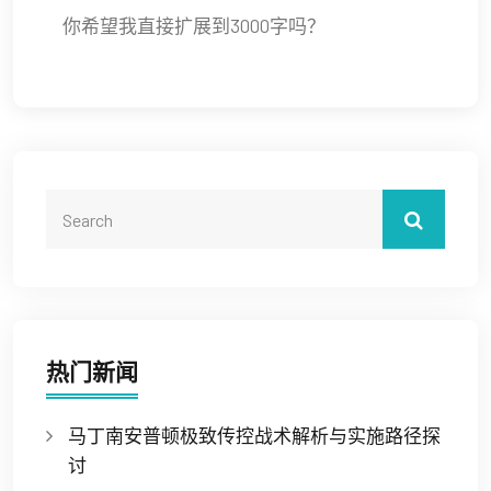
你希望我直接扩展到3000字吗？
热门新闻
马丁南安普顿极致传控战术解析与实施路径探
讨