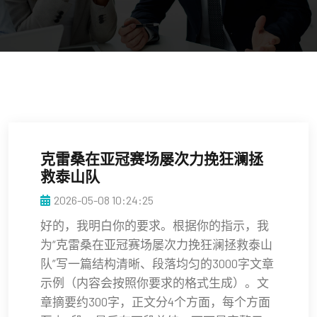
克雷桑在亚冠赛场屡次力挽狂澜拯
救泰山队
2026-05-08 10:24:25
好的，我明白你的要求。根据你的指示，我
为“克雷桑在亚冠赛场屡次力挽狂澜拯救泰山
队”写一篇结构清晰、段落均匀的3000字文章
示例（内容会按照你要求的格式生成）。文
章摘要约300字，正文分4个方面，每个方面