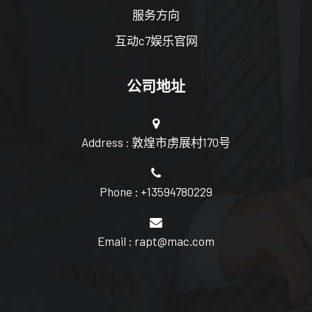
服务方向
互动c7娱乐官网
公司地址
Address : 敦煌市虏展村170号
Phone : +13594780229
Email : rapt@mac.com