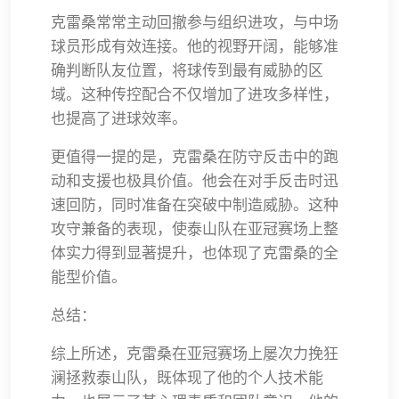
克雷桑常常主动回撤参与组织进攻，与中场
球员形成有效连接。他的视野开阔，能够准
确判断队友位置，将球传到最有威胁的区
域。这种传控配合不仅增加了进攻多样性，
也提高了进球效率。
更值得一提的是，克雷桑在防守反击中的跑
动和支援也极具价值。他会在对手反击时迅
速回防，同时准备在突破中制造威胁。这种
攻守兼备的表现，使泰山队在亚冠赛场上整
体实力得到显著提升，也体现了克雷桑的全
能型价值。
总结：
综上所述，克雷桑在亚冠赛场上屡次力挽狂
澜拯救泰山队，既体现了他的个人技术能