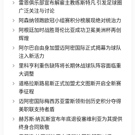
雷恩俱乐部宣布解雇主教练斯特凡 引发足球圈
广泛关注与讨论
阿森纳领跑欧冠小组赛积分榜展现绝对统治力
阿根廷加时战胜哥伦比亚成功卫冕美洲杯再创
辉煌
阿尔巴自由身加盟迈阿密国际正式揭幕为球队
注入新活力
里科亨利重伤缺阵将长期休战球队阵容面临重
大调整
道格拉斯路易斯正式加盟尤文图斯开启全新赛
季征程
迈阿密国际梅西苏亚雷斯领衔创历史积分夺得
美职联支持者盾
赫苏斯·纳瓦斯宣布年底退役塞维利亚为其提供
终身合同致敬