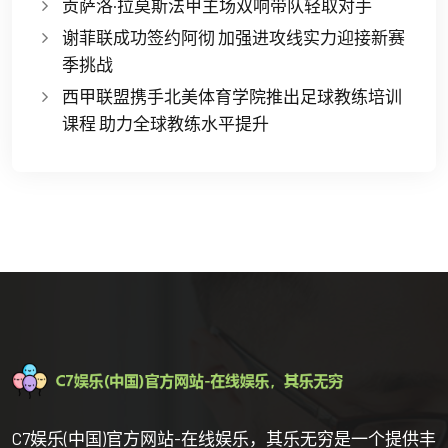
贡萨洛·拉莫斯法甲主场双响带队轻取对手
谢菲联成功签约阿彻 加强进攻线实力迎接新赛
季挑战
西甲联盟携手北美体育学院推出足球教练培训
课程 助力全球教练水平提升
C7娱乐(中国)官方网站-在线娱乐，其乐无穷是一个提供丰