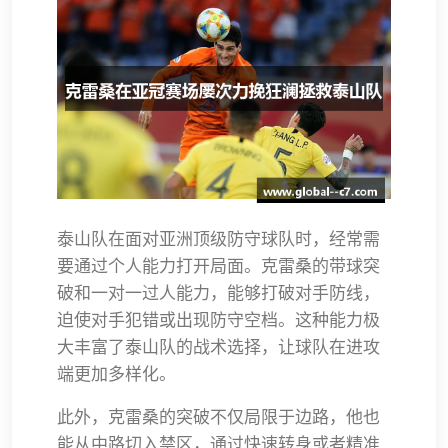
泰山队在面对亚洲顶级防守球队时，经常需
要通过个人能力打开局面。克雷桑的带球突
破和一对一过人能力，能够打破对手防线，
迫使对手犯错或出现防守空档。这种能力极
大丰富了泰山队的战术选择，让球队在进攻
端更加多样化。
此外，克雷桑的突破不仅局限于边路，他也
能从中路切入禁区，通过快速转身或者精准