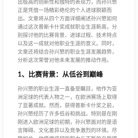
出极高的创新性和独特的表现力，而孙兴慜
正是凭借一场精彩绝伦的个人进球脱颖而
出。文章将从四个方面详细阐述孙兴慜如何
通过这次普斯卡什奖成就职业生涯新高，分
别探讨他的比赛背景、进球过程、技术特点
以及这一成就对他职业生涯的意义。同时，
文章还将结合孙兴慜的职业生涯发展趋势，
分析这次荣誉对他未来发展的推动作用。
1、比赛背景：从低谷到巅峰
孙兴慜的职业生涯一直备受瞩目，他作为亚
洲足球的代表人物之一，在欧洲赛场上取得
了显著成就。然而，获得普斯卡什奖之前，
孙兴慜经历了许多低谷和挑战。特别是在刚
刚进入欧洲足球的初期，孙兴慜面对的是语
言障碍、文化差异以及竞争激烈的环境。尽