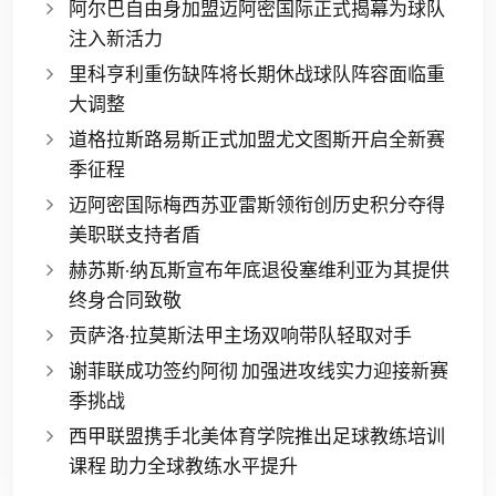
阿尔巴自由身加盟迈阿密国际正式揭幕为球队
注入新活力
里科亨利重伤缺阵将长期休战球队阵容面临重
大调整
道格拉斯路易斯正式加盟尤文图斯开启全新赛
季征程
迈阿密国际梅西苏亚雷斯领衔创历史积分夺得
美职联支持者盾
赫苏斯·纳瓦斯宣布年底退役塞维利亚为其提供
终身合同致敬
贡萨洛·拉莫斯法甲主场双响带队轻取对手
谢菲联成功签约阿彻 加强进攻线实力迎接新赛
季挑战
西甲联盟携手北美体育学院推出足球教练培训
课程 助力全球教练水平提升