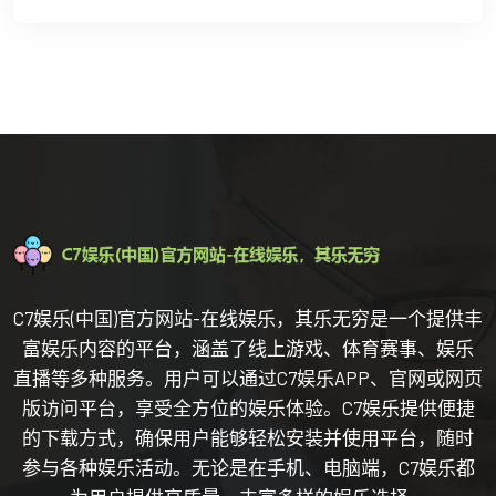
C7娱乐(中国)官方网站-在线娱乐，其乐无穷是一个提供丰
富娱乐内容的平台，涵盖了线上游戏、体育赛事、娱乐
直播等多种服务。用户可以通过C7娱乐APP、官网或网页
版访问平台，享受全方位的娱乐体验。C7娱乐提供便捷
的下载方式，确保用户能够轻松安装并使用平台，随时
参与各种娱乐活动。无论是在手机、电脑端，C7娱乐都