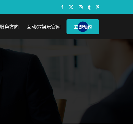
服务方向
互动c7娱乐官网
立即预约