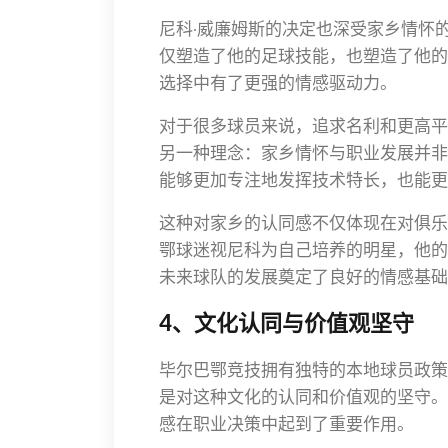
尼科·威廉姆斯的决定也深受家乡情怀
仅塑造了他的足球技能，也塑造了他的
选择中有了更强的情感驱动力。
对于很多球员来说，追求名利和更高平
另一种理念：家乡情怀与职业发展并非
能够更加专注地发挥技术特长，也能更
这种对家乡的认同感不仅体现在对俱乐
鄂球迷视尼科为自己培养的明星，他的
未来球队的发展奠定了良好的情感基础
4、文化认同与价值观坚守
毕尔巴鄂竞技拥有独特的本地球员政策
是对这种文化的认同和价值观的坚守。
感在职业决策中起到了重要作用。