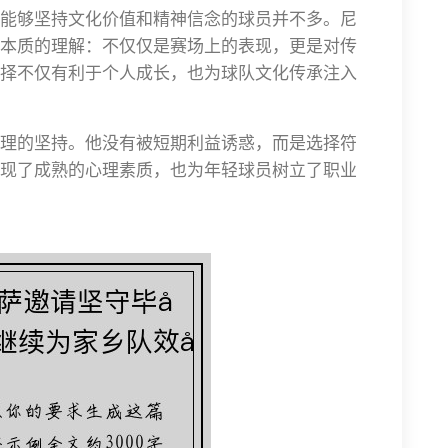
能够坚持文化价值和精神信念的球员并不多。尼
本质的理解：不仅仅是赛场上的表现，更是对传
择不仅有利于个人成长，也为球队文化传承注入
理的坚持。他没有被短期利益诱惑，而是选择符
现了成熟的心理素质，也为年轻球员树立了职业