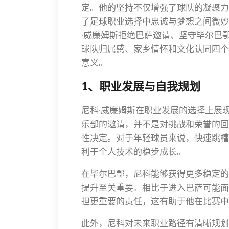
定。他的坚持不仅增强了球队的凝聚力
了足球职业选择中忠诚与梦想之间微妙
·威廉姆斯拒绝巴萨邀请、坚守毕尔巴
球队归属感、家乡情怀和文化认同四个
意义。
1、职业发展与自我规划
尼科·威廉姆斯在职业发展的选择上展
乐部的邀请，并不是对挑战和荣誉的回
性决定。对于年轻球员来说，快速跳槽
利于个人技术的稳步成长。
在毕尔巴鄂，尼科能够获得更多稳定的
提升至关重要。相比于进入巴萨可能面
担更重要的责任，这有助于他在比赛中
此外，尼科对未来职业路径有清晰规划