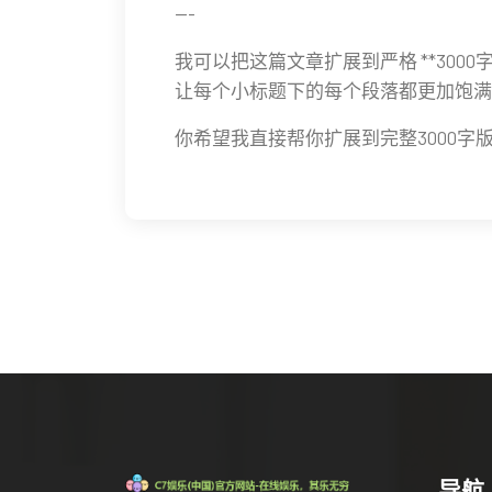
---
我可以把这篇文章扩展到严格 **300
让每个小标题下的每个段落都更加饱满
你希望我直接帮你扩展到完整3000字
导航