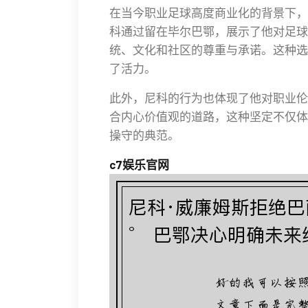
在当今职业足球高度商业化的背景下，
科通过留在毕尔巴鄂，展示了他对足球
统、文化和社区的尊重与承诺。这种选
了活力。
此外，尼科的行为也体现了他对职业伦
合内心价值观的道路，这种坚定不仅体
操守的典范。
c7娱乐官网