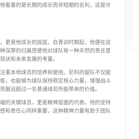
他看重的是长期的成长而非短期的名利，这是许
，更是他成长的摇篮。自青训时期起，他便在这
种深厚的归属感使他对球队有一种天然的责任意
现状和未来发展的考量。
注重本地球员的培养和使用。尼科的留队不仅能
俊，也能够为球队保持稳定核心力量，增强战斗
贡献远超过一名普通球员所能带来的价值。
端的关键球员，更是精神层面的代表。他的坚持
感和责任心同样重要，这种精神力量有助于团队