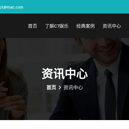
apt@mac.com
首页
了解c7娱乐
经典案例
资讯中心
资讯中心
首页
资讯中心