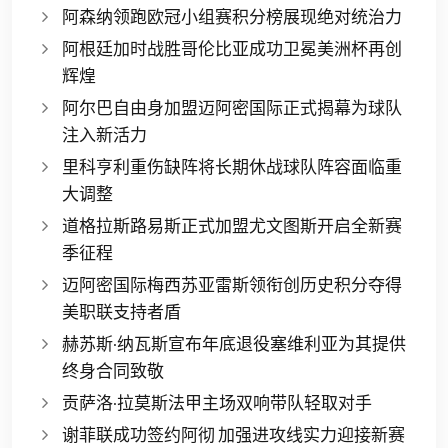
阿森纳领跑欧冠小组赛积分榜展现绝对统治力
阿根廷加时战胜哥伦比亚成功卫冕美洲杯再创
辉煌
阿尔巴自由身加盟迈阿密国际正式揭幕为球队
注入新活力
里科亨利重伤缺阵将长期休战球队阵容面临重
大调整
道格拉斯路易斯正式加盟尤文图斯开启全新赛
季征程
迈阿密国际梅西苏亚雷斯领衔创历史积分夺得
美职联支持者盾
赫苏斯·纳瓦斯宣布年底退役塞维利亚为其提供
终身合同致敬
贡萨洛·拉莫斯法甲主场双响带队轻取对手
谢菲联成功签约阿彻 加强进攻线实力迎接新赛