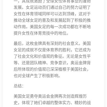
一，其成就激励了全球女性体育事业的蓬勃
发展。女足运动员们通过自己的努力证明了
女性在体育领域同样可以达到顶峰，这对于
推动全球女足的普及和发展起到了积极的推
动作用。美国女足的每一次成功都在不断地
提升女性在体育竞技中的地位。
最后，这枚金牌具有深刻的社会意义。美国
女足的成就不仅是体育界的胜利，它还成为
了社会文化和价值观的象征。无论是女性平
等、还是团队精神、竞争意识，奥运金牌背
后所体现的价值观已深深植根于美国社会，
也对全球产生了积极影响。
总结：
美国女足勇夺奥运会金牌再次创造辉煌历
史，体现了她们卓越的整体实力、精妙的战