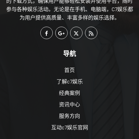
的下载方式，确保用户能够轻松安装并使用平台，随时
参与各种娱乐活动。无论是在手机、电脑端，C7娱乐都
为用户提供高质量、丰富多样的娱乐选择。
导航
首页
了解c7娱乐
经典案例
资讯中心
服务方向
互动c7娱乐官网