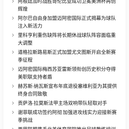
阿根廷加时战胜哥伦比亚成功卫冕美洲杯再创
辉煌
阿尔巴自由身加盟迈阿密国际正式揭幕为球队
注入新活力
里科亨利重伤缺阵将长期休战球队阵容面临重
大调整
道格拉斯路易斯正式加盟尤文图斯开启全新赛
季征程
迈阿密国际梅西苏亚雷斯领衔创历史积分夺得
美职联支持者盾
赫苏斯·纳瓦斯宣布年底退役塞维利亚为其提供
终身合同致敬
贡萨洛·拉莫斯法甲主场双响带队轻取对手
谢菲联成功签约阿彻 加强进攻线实力迎接新赛
季挑战