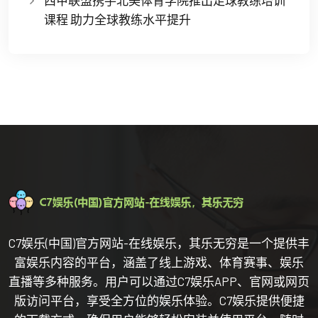
西甲联盟携手北美体育学院推出足球教练培训
课程 助力全球教练水平提升
C7娱乐(中国)官方网站-在线娱乐，其乐无穷是一个提供丰
富娱乐内容的平台，涵盖了线上游戏、体育赛事、娱乐
直播等多种服务。用户可以通过C7娱乐APP、官网或网页
版访问平台，享受全方位的娱乐体验。C7娱乐提供便捷