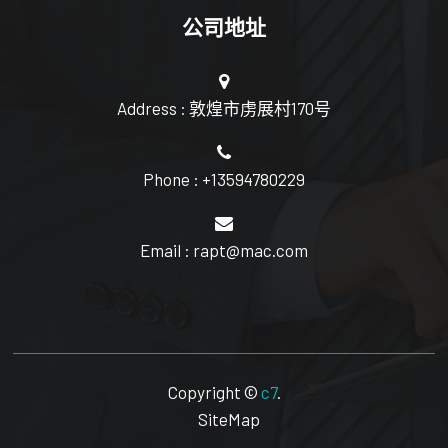
公司地址
Address : 敦煌市虏展村170号
Phone : +13594780229
Email : rapt@mac.com
Copyright ©
c7
.
SiteMap