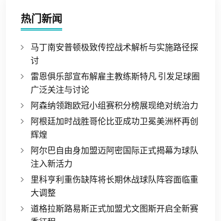
热门新闻
马丁南安普顿极致传控战术解析与实施路径探
讨
雷恩俱乐部宣布解雇主教练斯特凡 引发足球圈
广泛关注与讨论
阿森纳领跑欧冠小组赛积分榜展现绝对统治力
阿根廷加时战胜哥伦比亚成功卫冕美洲杯再创
辉煌
阿尔巴自由身加盟迈阿密国际正式揭幕为球队
注入新活力
里科亨利重伤缺阵将长期休战球队阵容面临重
大调整
道格拉斯路易斯正式加盟尤文图斯开启全新赛