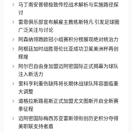
马丁南安普顿极致传控战术解析与实施路径探
讨
雷恩俱乐部宣布解雇主教练斯特凡 引发足球圈
广泛关注与讨论
阿森纳领跑欧冠小组赛积分榜展现绝对统治力
阿根廷加时战胜哥伦比亚成功卫冕美洲杯再创
辉煌
阿尔巴自由身加盟迈阿密国际正式揭幕为球队
注入新活力
里科亨利重伤缺阵将长期休战球队阵容面临重
大调整
道格拉斯路易斯正式加盟尤文图斯开启全新赛
季征程
迈阿密国际梅西苏亚雷斯领衔创历史积分夺得
美职联支持者盾