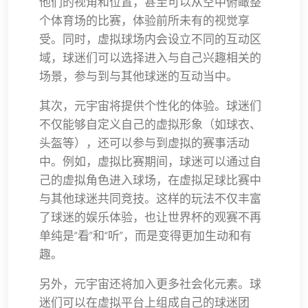
他们的视角和位置，甚至可以从空中俯瞰整
个体育场的比赛，体验前所未有的视觉享
受。同时，虚拟球场内会设立不同的互动区
域，球迷们可以选择进入与自己兴趣相关的
场景，参与到与其他球迷的互动当中。
其次，元宇宙将提供个性化的体验。球迷们
不仅能够自定义自己的虚拟形象（如球衣、
头盔等），还可以参与到虚拟的赛事活动
中。例如，虚拟比赛期间，球迷可以通过自
己的虚拟角色进入球场，在虚拟足球比赛中
与其他球迷共同竞技。这样的玩法不仅丰富
了球迷的娱乐体验，也让世界杯的观赛不再
单纯是“看”和“听”，而是变得更加生动和有
趣。
另外，元宇宙还将加入更多社会化元素。球
迷们可以在虚拟平台上组成自己的球迷团