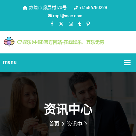
敦煌市虏展村170号
+13594780229
rapt@mac.com
资讯中心
首页
资讯中心