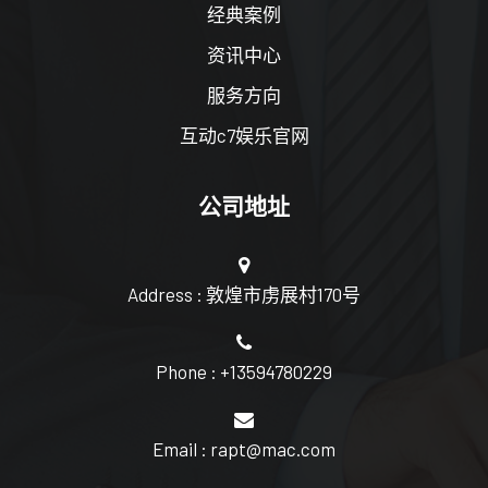
经典案例
资讯中心
服务方向
互动c7娱乐官网
公司地址
Address : 敦煌市虏展村170号
Phone : +13594780229
Email : rapt@mac.com