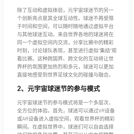
除了互动和虚拟体验，元宇宙球迷节的另一
个创新亮点是其全球互动性。球迷不再受限
于时间和空间，可以随时随地通过虚拟平台
与其他球迷互动。来自世界各地的球迷将在
同一个虚拟空间内交流，分享比赛中的精彩
时刻，讨论球队表现，甚至进行虚拟“集结”观
看比赛。这种跨国界、跨文化的互动将让世
界杯的氛围更加热烈和多元，球迷可以更加
直接地感受到世界足球文化的碰撞与融合。
2、元宇宙球迷节的参与模式
元宇宙球迷节的参与模式将是一个多层次、
全方位的体验。首先，球迷可以通过VR设备
或AR设备进入虚拟空间，观看世界杯的精彩
瞬间。在虚拟世界中，球迷们可以自由选择