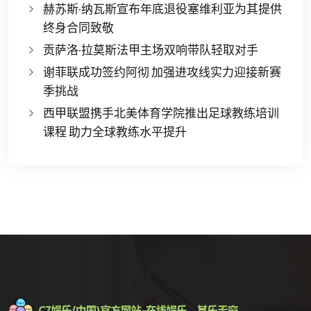
赫苏斯·纳瓦斯宣布年底退役塞维利亚为其提供
终身合同致敬
贡萨洛·拉莫斯法甲主场双响带队轻取对手
谢菲联成功签约阿彻 加强进攻线实力迎接新赛
季挑战
西甲联盟携手北美体育学院推出足球教练培训
课程 助力全球教练水平提升