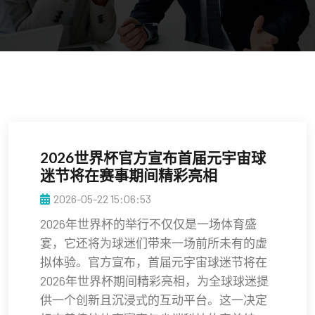
2026世界杯官方宣布首届元宇宙球
迷节将在赛事期间精彩亮相
2026-05-22 15:06:53
2026年世界杯的举行不仅仅是一场体育盛
宴，它还将为球迷们带来一场前所未有的虚
拟体验。官方宣布，首届元宇宙球迷节将在
2026年世界杯期间精彩亮相，为全球球迷提
供一个创新且沉浸式的互动平台。这一决定