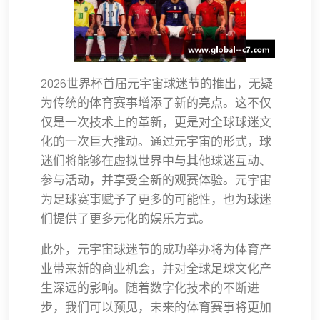
2026世界杯首届元宇宙球迷节的推出，无疑
为传统的体育赛事增添了新的亮点。这不仅
仅是一次技术上的革新，更是对全球球迷文
化的一次巨大推动。通过元宇宙的形式，球
迷们将能够在虚拟世界中与其他球迷互动、
参与活动，并享受全新的观赛体验。元宇宙
为足球赛事赋予了更多的可能性，也为球迷
们提供了更多元化的娱乐方式。
此外，元宇宙球迷节的成功举办将为体育产
业带来新的商业机会，并对全球足球文化产
生深远的影响。随着数字化技术的不断进
步，我们可以预见，未来的体育赛事将更加