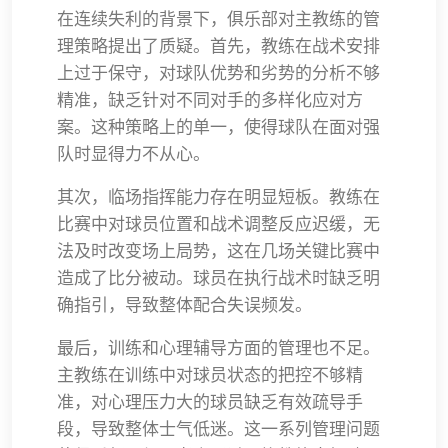
在连续失利的背景下，俱乐部对主教练的管
理策略提出了质疑。首先，教练在战术安排
上过于保守，对球队优势和劣势的分析不够
精准，缺乏针对不同对手的多样化应对方
案。这种策略上的单一，使得球队在面对强
队时显得力不从心。
其次，临场指挥能力存在明显短板。教练在
比赛中对球员位置和战术调整反应迟缓，无
法及时改变场上局势，这在几场关键比赛中
造成了比分被动。球员在执行战术时缺乏明
确指引，导致整体配合失误频发。
最后，训练和心理辅导方面的管理也不足。
主教练在训练中对球员状态的把控不够精
准，对心理压力大的球员缺乏有效疏导手
段，导致整体士气低迷。这一系列管理问题