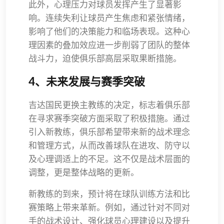
此外，心理压力对球员发挥产生了显著影
响。连续失利让球员产生焦虑和紧张情绪，
影响了他们的决策能力和临场表现。这种心
理因素的叠加效应进一步削弱了团队的整体
战斗力，迫使俱乐部高层采取果断措施。
4、未来发展与赛季突破
吉达国民更换主教练的决定，标志着俱乐部
在寻求赛季突破方面采取了积极措施。通过
引入新教练，俱乐部希望带来新的战术理念
和管理方式，从而改善球队在进攻、防守以
及心理调适上的不足。这不仅是战术层面的
调整，更是整体战略的更新。
新教练的到来，预计将在球队训练方法和比
赛策略上带来革新。例如，通过针对不同对
手的战术设计、强化球员心理建设以及提升