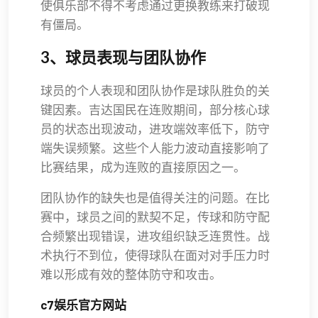
使俱乐部不得不考虑通过更换教练来打破现
有僵局。
3、球员表现与团队协作
球员的个人表现和团队协作是球队胜负的关
键因素。吉达国民在连败期间，部分核心球
员的状态出现波动，进攻端效率低下，防守
端失误频繁。这些个人能力波动直接影响了
比赛结果，成为连败的直接原因之一。
团队协作的缺失也是值得关注的问题。在比
赛中，球员之间的默契不足，传球和防守配
合频繁出现错误，进攻组织缺乏连贯性。战
术执行不到位，使得球队在面对对手压力时
难以形成有效的整体防守和攻击。
c7娱乐官方网站