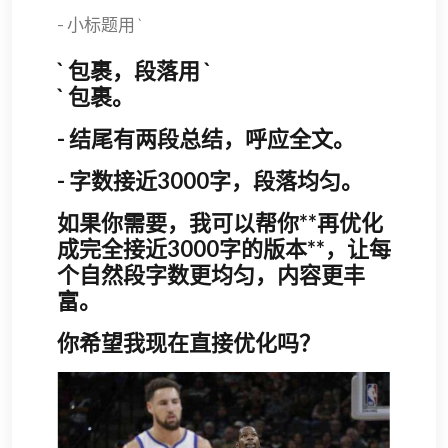
- 小标题用 `
` 包裹，段落用 `
` 包裹。
- 结尾有两段总结，呼应全文。
- 字数接近3000字，段落均匀。
如果你需要，我可以帮你**再优化
成完全接近3000字的版本**，让每
个自然段字数更均匀，内容更丰
富。
你希望我现在直接优化吗？