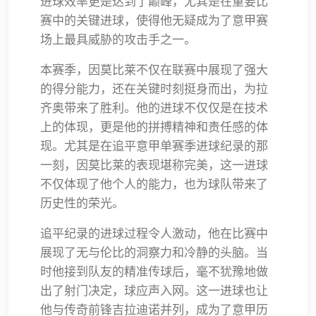
进球效率更是达到了巅峰，尤其是在重要比
赛中的关键进球，使得他无疑成为了意甲赛
场上最具威胁的攻击手之一。
本赛季，因莫比莱不仅在联赛中展现了强大
的得分能力，还在关键时刻挺身而出，为拉
齐奥带来了胜利。他的进球不仅仅是在技术
上的体现，更是他的拼搏精神和责任感的体
现。尤其是在追平意甲单赛季进球纪录的那
一刻，因莫比莱的表现堪称完美，这一进球
不仅体现了他个人的能力，也为球队带来了
历史性的荣光。
追平纪录的进球过程令人激动，他在比赛中
展现了无与伦比的洞察力和冷静的头脑。当
时他接到队友的精准传球后，毫不犹豫地做
出了射门决定，球应声入网。这一进球也让
他与传奇前锋吉拉迪诺并列，成为了意甲历