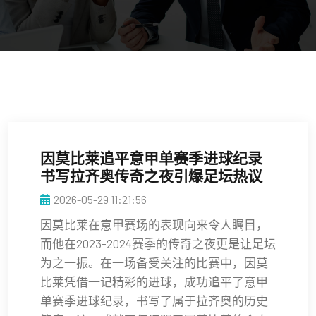
因莫比莱追平意甲单赛季进球纪录
书写拉齐奥传奇之夜引爆足坛热议
2026-05-29 11:21:56
因莫比莱在意甲赛场的表现向来令人瞩目，
而他在2023-2024赛季的传奇之夜更是让足坛
为之一振。在一场备受关注的比赛中，因莫
比莱凭借一记精彩的进球，成功追平了意甲
单赛季进球纪录，书写了属于拉齐奥的历史