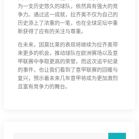
为一支历史悠久的球队，依然具有强大的竞
争力。通过这一成就，拉齐奥不仅为自己的
历史添上了浓重的一笔，也在全球足坛中重
新获得了应有的关注与尊重。
在未来，因莫比莱的表现将继续为拉齐奥带
来更多的机会，推动球队在欧洲赛场以及意
甲联赛中争取更高的荣誉。而这次追平纪录
的事件，也让我们看到了意甲联赛的回暖与
复兴，预示着未来几年意甲将成为更加激烈
且富有竞争力的舞台。