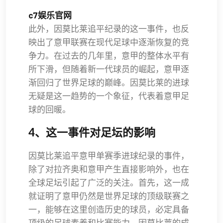
c7娱乐官网
此外，因莫比莱追平纪录的这一事件，也反
映出了意甲联赛在现代足球中逐渐恢复的竞
争力。在过去的几年里，意甲的整体水平有
所下滑，但随着新一代球员的崛起，意甲逐
渐回归了世界足球的巅峰。因莫比莱的进球
无疑是这一趋势的一个象征，代表着意甲足
球的回暖。
4、这一事件对足坛的影响
因莫比莱追平意甲单赛季进球纪录的事件，
除了对拉齐奥和意甲产生直接影响外，也在
全球足坛引起了广泛的关注。首先，这一成
就证明了意甲仍然是世界足球的顶级联赛之
一，能够在这里创造历史的球员，必定具备
顶级的足球素养和比赛能力。因莫比莱的成