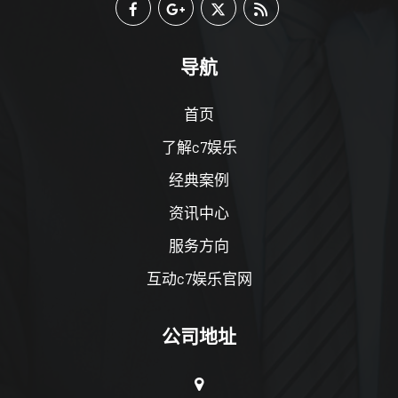
导航
首页
了解c7娱乐
经典案例
资讯中心
服务方向
互动c7娱乐官网
公司地址