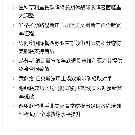
里科亨利重伤缺阵将长期休战球队阵容面临重
大调整
道格拉斯路易斯正式加盟尤文图斯开启全新赛
季征程
迈阿密国际梅西苏亚雷斯领衔创历史积分夺得
美职联支持者盾
赫苏斯·纳瓦斯宣布年底退役塞维利亚为其提供
终身合同致敬
贡萨洛·拉莫斯法甲主场双响带队轻取对手
谢菲联成功签约阿彻 加强进攻线实力迎接新赛
季挑战
西甲联盟携手北美体育学院推出足球教练培训
课程 助力全球教练水平提升