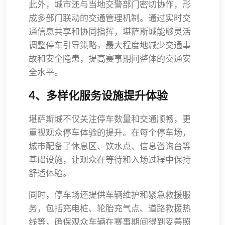
此外，城市还与当地交警部门密切协作，形
成多部门联动的交通管理机制。通过实时交
通信息共享和协同指挥，堪萨斯城能够灵活
调整停车引导策略，最大程度地减少交通事
故和安全隐患，提高赛事期间整体的交通安
全水平。
4、多样化服务设施提升体验
堪萨斯城不仅关注停车数量和交通顺畅，更
重视观众停车体验的提升。在每个停车场，
城市配备了休息区、饮水点、信息咨询台等
基础设施，让观众在等待和入场过程中保持
舒适体验。
同时，停车场还提供车辆维护和紧急救援服
务，包括充电桩、轮胎充气点、道路救援热
线等，确保观众车辆在赛事期间得到妥善照