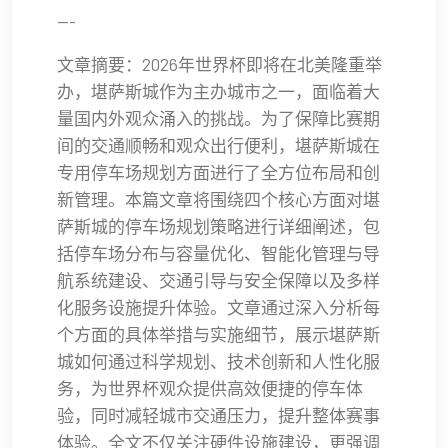
---
文章摘要：2026年世界杯即将在北美隆重举
办，堪萨斯城作为主办城市之一，面临着大
量国内外观众涌入的挑战。为了保障比赛期
间的交通顺畅和观众出行便利，堪萨斯城在
专用停车场规划方面进行了全方位布局和创
新管理。本篇文章将围绕四个核心方面对堪
萨斯城的停车场规划策略进行详细阐述，包
括停车场分布与容量优化、智能化管理与导
航系统建设、交通引导与安全保障以及多样
化服务设施提升体验。文章通过深入分析每
个方面的具体举措与实施细节，展示堪萨斯
城如何通过科学规划、技术创新和人性化服
务，为世界杯观众提供高效便捷的停车体
验，同时减轻城市交通压力，提升整体赛事
体验。全文不仅关注硬件设施建设，更强调