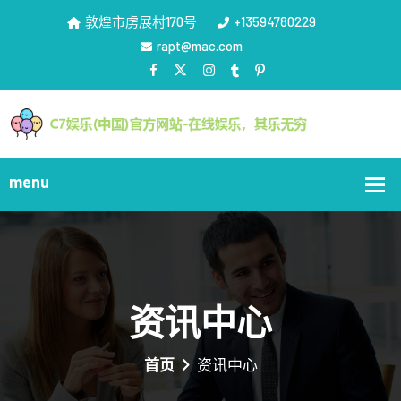
敦煌市虏展村170号
+13594780229
rapt@mac.com
资讯中心
首页
资讯中心