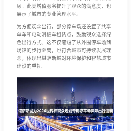
顾。此类增值服务提升了观众的满意度，也
展示了城市的专业管理水平。
为方便观众出行，部分停车场还设置了共享
单车和电动滑板车租赁点，鼓励观众选择绿
色出行方式。这不仅缩短了从外围停车场到
场馆的步行距离，也符合城市可持续发展理
念，体现出堪萨斯城对环境保护和智慧城市
建设的重视。