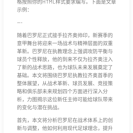
格按照你的HTML样式要求编写。下面是文章
示例：
---
随着巴罗尼正式接手拉齐奥帅印，新赛季的
意甲舞台将迎来一场战术与精神层面的双重
革新。巴罗尼在执教理念上强调攻防平衡与
球员个性释放，他的到来不仅为拉齐奥注入
了新的战术思路，也为球队未来发展奠定了
基础。本文将围绕巴罗尼执教拉齐奥首季的
整体展望，从战术革新、球员发展、竞技策
略和俱乐部未来规划四个方面进行深入分
析，力图揭示这位新任主帅可能给球队带来
的变化与潜在挑战。
首先，本文将分析巴罗尼在战术体系上的创
新与调整，他如何利用现代足球理念，提升