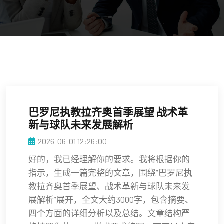
巴罗尼执教拉齐奥首季展望 战术革
新与球队未来发展解析
2026-06-01 12:26:00
好的，我已经理解你的要求。我将根据你的
指示，生成一篇完整的文章，围绕“巴罗尼执
教拉齐奥首季展望、战术革新与球队未来发
展解析”展开，全文大约3000字，包含摘要、
四个方面的详细分析以及总结。文章结构严