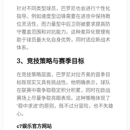
针对不同类型球员，巴罗尼也会进行个性化
指导。例如速度型边锋需要在进攻中保持跑
位灵活性，而力量型中后卫则被要求提高防
守覆盖范围和对抗能力。这种差异化管理有
助于球员最大化自身优势，同时适应新战术
体系。
3、竞技策略与赛季目标
在竞技策略层面，巴罗尼对拉齐奥的首季目
标既现实又具有挑战性。他明确表示，球队
在联赛中需争取稳定积分积累，同时在欧战
赛场上尽量争取亮眼表现。这种策略体现了
“稳中求进”的原则，既不过分冒险，也不失雄
心。
c7娱乐官方网站