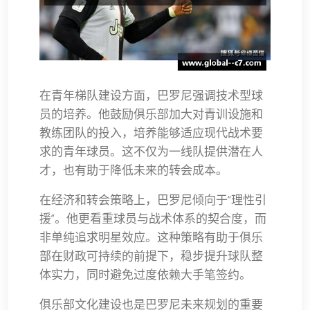
在青年梯队建设方面，巴罗尼强调技术型球
员的培养。他鼓励俱乐部加大对青训设施和
教练团队的投入，培养能够适应现代战术要
求的青年球员。这不仅为一线队提供潜在人
才，也有助于降低未来的转会成本。
在经济和转会策略上，巴罗尼倾向于“理性引
援”。他更看重球员与战术体系的契合度，而
非单纯追求明星效应。这种策略有助于俱乐
部在财政可持续的前提下，稳步提升球队整
体实力，同时避免过度依赖大手笔签约。
俱乐部文化建设也是巴罗尼未来规划的重要