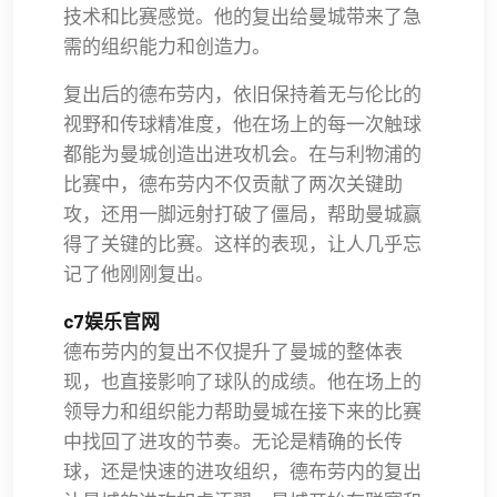
技术和比赛感觉。他的复出给曼城带来了急
需的组织能力和创造力。
复出后的德布劳内，依旧保持着无与伦比的
视野和传球精准度，他在场上的每一次触球
都能为曼城创造出进攻机会。在与利物浦的
比赛中，德布劳内不仅贡献了两次关键助
攻，还用一脚远射打破了僵局，帮助曼城赢
得了关键的比赛。这样的表现，让人几乎忘
记了他刚刚复出。
c7娱乐官网
德布劳内的复出不仅提升了曼城的整体表
现，也直接影响了球队的成绩。他在场上的
领导力和组织能力帮助曼城在接下来的比赛
中找回了进攻的节奏。无论是精确的长传
球，还是快速的进攻组织，德布劳内的复出