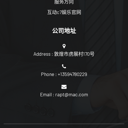
服务方向
互动c7娱乐官网
公司地址
Address : 敦煌市虏展村170号
Phone : +13594780229
Email : rapt@mac.com