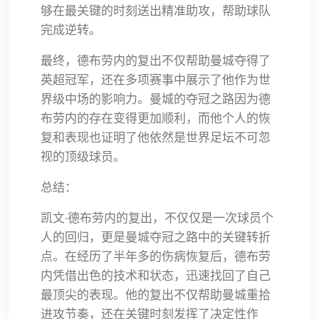
够在最关键的时刻送出精准助攻，帮助球队
完成逆转。
最终，德布劳内的复出不仅帮助曼城夺得了
英超冠军，还在多项赛事中展示了他作为世
界级中场的影响力。曼城的夺冠之路因为德
布劳内的存在变得更加顺利，而他个人的恢
复和表现也证明了他依然是世界足坛不可忽
视的顶级球员。
总结：
凯文·德布劳内的复出，不仅仅是一次球员个
人的回归，更是曼城夺冠之路中的关键转折
点。在经历了半年多的伤病恢复后，德布劳
内凭借出色的技术和状态，迅速找回了自己
最顶尖的表现。他的复出不仅帮助曼城重拾
进攻节奏，还在关键时刻发挥了决定性作