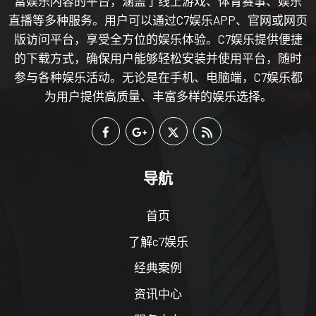
富娱乐内容的平台，涵盖了线上游戏、体育赛事、娱乐
直播等多种服务。用户可以通过C7娱乐APP、官网或网页
版访问平台，享受全方位的娱乐体验。C7娱乐提供便捷
的下载方式，确保用户能够轻松安装并使用平台，随时
参与各种娱乐活动。无论是在手机、电脑端，C7娱乐都
为用户提供高质量、丰富多样的娱乐选择。
导航
首页
了解c7娱乐
经典案例
资讯中心