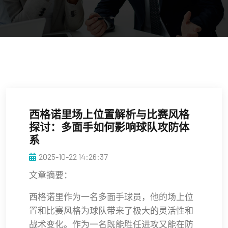
西格诺里场上位置解析与比赛风格
探讨：多面手如何影响球队攻防体
系
2025-10-22 14:26:37
文章摘要：
西格诺里作为一名多面手球员，他的场上位
置和比赛风格为球队带来了极大的灵活性和
战术变化。作为一名既能胜任进攻又能在防